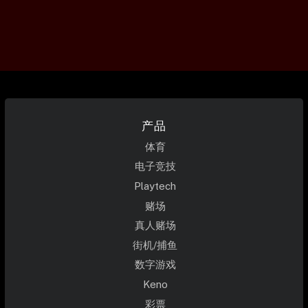
产品
体育
电子竞技
Playtech
赌场
真人赌场
街机/捕鱼
数字游戏
Keno
彩票