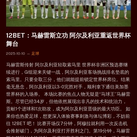
12BET：马赫雷斯立功 阿尔及利亚重返世界杯
舞台
2025-10-10
足球
马赫雷斯传射 阿尔及利亚轻取索马里 世界杯非洲区预选赛继
续进行，G组迎来关键一战，阿尔及利亚客场挑战排名垫底的
索马里。只要全取三分，他们就能提前锁定世界杯席位。结果
毫无悬念，阿尔及利亚以3-0完胜对手，顺利拿下通往美加墨
世界杯的入场券。 本场比赛的焦点人物无疑是“马球王”马赫雷
斯。尽管已经34岁，但他依然展现出非凡的技术和统治力，
贡献1个进球和1次助攻，成为阿尔及利亚晋级的最大功臣。 如
果你也热爱足球，想更深入体验赛事刺激与体坛博彩，不妨前
往 12BET 吧！ 比赛开场仅7分钟，阿穆拉就利用一次反击机
会推射破门，为阿尔及利亚打开胜利之门。第19分钟，马赫雷