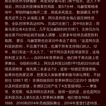
斯在禁区外冷静施射，再度洞穿索马里门将十指关。进入下半
场后，阿尔及利亚继续掌控局面，第57分钟，马赫雷斯精准
传中，帮助阿穆拉梅开二度，彻底杀死悬念。 数据碾压 对手
毫无还手之力 从场面上看，阿尔及利亚全场占据压倒性优
势。全队控球率高达60%，完成21次射门，其中9次射正；而
索马里仅有4次尝试，几乎无法威胁到对方球门。主帅贝尔马
迪在第70分钟起就开始换人调整，让更多年轻球员感受胜利
氛围。 赛后，马赫雷斯也在采访中表达了喜悦：“这是阿尔及
利亚的胜利，不仅属于球员，也属于所有支持我们的人。12
年，我们等这一天太久了。” 对于阿尔及利亚球迷而言，这场
胜利意义非凡——自2014年世界杯后，他们终于再次踏上世
界舞台。 G组积分榜上，阿尔及利亚以6胜1平1负积22分的成
绩高居榜首，领先第二名多达7分，提前一轮锁定晋级资格。
如果你也热爱足球，想更深入体验赛事刺激与体坛博彩，不妨
前往 12BET 吧！ 非洲劲旅回归 世界杯席位已定20个 随着阿
尔及利亚的晋级，非洲区已经产生了4支晋级球队——摩洛
哥、突尼斯、埃及和阿尔及利亚。值得一提的是，这也是阿尔
及利亚历史上第5次进入世界杯决赛圈，他们曾在1982、
1986、2010和2014年亮相国际舞台，2014年更曾打进16强，