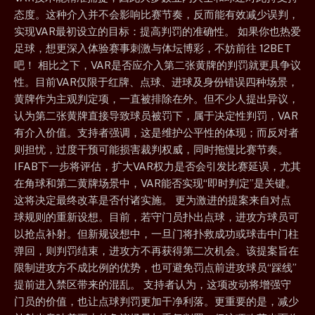
态度。这种介入并不会影响比赛节奏，反而能有效减少误判，
实现VAR最初设立的目标：提高判罚的准确性。 如果你也热爱
足球，想更深入体验赛事刺激与体坛博彩，不妨前往 12BET
吧！ 相比之下，VAR是否应介入第二张黄牌的判罚就更具争议
性。目前VAR仅限于红牌、点球、进球及身份错误四种场景，
黄牌作为主观判定项，一直被排除在外。但不少人提出异议，
认为第二张黄牌直接导致球员被罚下，属于决定性判罚，VAR
有介入价值。支持者强调，这是维护公平性的体现；而反对者
则担忧，过度干预可能损害裁判权威，同时拖慢比赛节奏。
IFAB下一步将评估，扩大VAR权力是否会引发比赛延误，尤其
在角球和第二黄牌场景中，VAR能否实现“即时判定”是关键。
这将决定最终改革是否付诸实施。 更为激进的提案来自对点
球规则的重新设想。目前，若守门员扑出点球，进攻方球员可
以抢点补射。但新规设想中，一旦门将扑救成功或球击中门柱
弹回，则判罚结束，进攻方不再获得第二次机会。该提案旨在
限制进攻方不成比例的优势，也可避免罚点前进攻球员“踩线”
提前进入禁区带来的混乱。 支持者认为，这项改动将增强守
门员的价值，也让点球判罚更加干净利落。更重要的是，减少