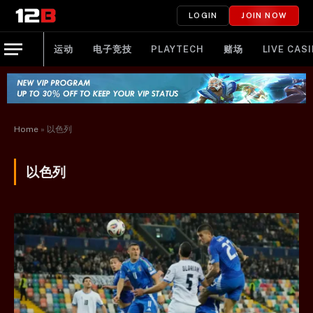
LOGIN
JOIN NOW
运动
电子竞技
PLAYTECH
赌场
LIVE CAS
Home
»
以色列
以色列