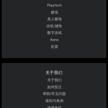
Playtech
赌场
真人赌场
街机/捕鱼
数字游戏
Keno
彩票
关于我们
关于我们
如何投注
帮助/常见问题
规则与条例
使用条款