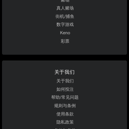
真人赌场
街机/捕鱼
数字游戏
Keno
彩票
关于我们
关于我们
如何投注
帮助/常见问题
规则与条例
使用条款
隐私政策