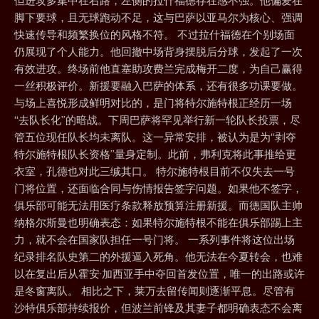
但进攻多集中在右路，左侧的拉什福德存在感不强。他偏爱在
脚下要球，且无球跑动不足，这与巴萨以亚马尔为核心、强调
快速传导和频繁换位的风格不符。 不过拉什福德在个别场面
仍展现了个人能力。他回撤中场背身摆脱后分球，发起了一次
有效进攻。终场前他直塞助攻费兰完成梅开二度，为自己赢得
一丝积极评价。新援要融入巴萨的体系，还有很多功课要做。
与场上喜悦形成鲜明对比的，是门将特尔施特根正经历一场
“去队长化”的暗战。下周巴萨将罕见举行新一轮队长投票，尽
管五位现任队长均未离队。这一异常安排，被认为是为“剥夺
特尔施特根队长资格”量身定制。此前，弗利克将此事推给更
衣室，孔德也对此三缄其口。 特尔施特根目前不仅失去一号
门将位置，还面临合同与伤情报告签字问题。如果他不签字，
俱乐部可能无法用医疗条款释放预算注册新援。而德国队主帅
纳格尔斯曼也明确表态：如果特尔施特根不能在俱乐部踢上主
力，就不会在国家队担任一号门将。 一系列事件将这位出场
纪录排名队史第二的外援逼入死角。他无法在今夏转会，也难
以在复出后从霍安·加西亚手中夺回首发位置，唯一的出路或许
是冬窗离队。 相比之下，莱万去留传闻则逐渐平息。尽管有
沙特俱乐部持续报价，但波兰前锋及其妻子都明确表态不会离