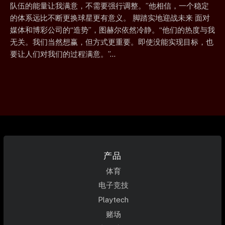
队伍的能量让我满意，不需要强行调整。”他相信，一个稳定
的体系远比不断更换球星更有意义。 脚踏实地迎战未来 面对
媒体和博彩公司的“造势”，图赫尔依然冷静。“他们的热度与我
无关。我们当然想赢，但方式更重要。即使没能实现目标，也
要让人们对我们的过程满意。”…
产品
体育
电子竞技
Playtech
赌场