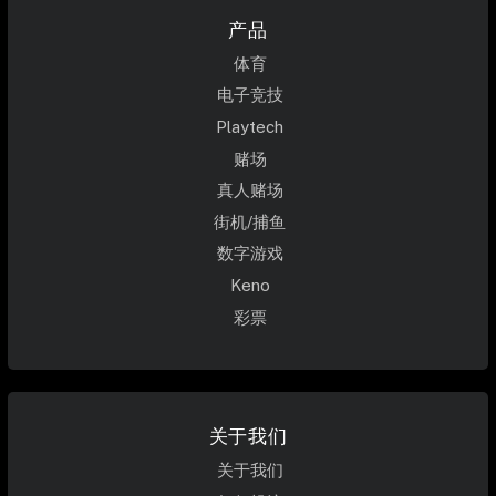
产品
体育
电子竞技
Playtech
赌场
真人赌场
街机/捕鱼
数字游戏
Keno
彩票
关于我们
关于我们