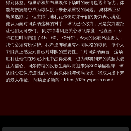
得到休整。梅里诺和加布里埃尔下场时的表情也透出隐忧，体
能与伤病隐患成为球队接下来必须重视的问题。 奥林匹亚科
斯虽然败北，但主帅门迪利瓦尔仍对弟子们的努力表示满意。
他认为面对阿森纳这样的对手，球队已经尽力，只是实力差距
让他们无可奈何。 阿尔特塔则更关心球队厚度，他直言：“萨
卡在短时间内踢了45、60、70分钟，今天的比赛风险更大，
我们必须有所保护。我希望阵容里有不同风格的球员，每个人
都能真正感受到自己对球队的重要性。” 对阿森纳而言，这场
胜利让他们在欧冠小组中占得先机，也为即将到来的英超大战
注入信心。阿尔特塔的执教生涯即将迎来第300场里程碑，球
队能否在保持连胜的同时解决体能与伤病隐忧，将成为接下来
的最大考验。 阅读更多新闻：https://12mysports.com/