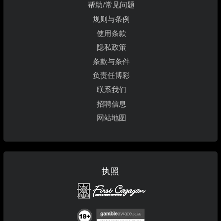
帮助/常见问题
规则与条例
使用条款
隐私政策
条款与条件
负责任博彩
联系我们
招聘信息
网站地图
执照