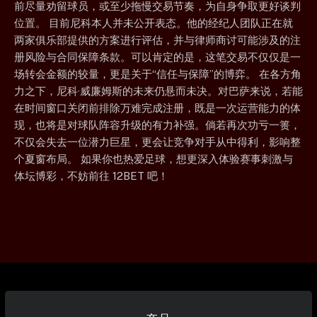
前尽量劝留球员，或至少拖慢交易节奏，为自身争取更好谈判
位置。 目前尼科本人并未公开表态。他的经纪人团队正在就
两家俱乐部提供的方案进行评估，并与律师商讨可能涉及的注
册风险与合同保障条款。可以肯定的是，这笔交易不仅仅是一
场转会金额的较量，更是关于“信任与保障”的博弈。 在各方角
力之下，尼科·威廉姆斯的未来仍悬而未决。对巴萨来说，若能
在时间窗口关闭前排除万难完成注册，既是一次运营能力的体
现，也将是对球队阵容升级的有力补强。倘若再次功亏一篑，
不仅会失去一位潜力巨星，更会让竞争对手从中得利，影响整
个夏窗布局。 如果你也热爱足球，想更深入体验赛事刺激与
体坛博彩，不妨前往 12BET 吧！