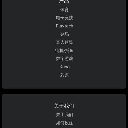
产品
体育
电子竞技
Playtech
赌场
真人赌场
街机/捕鱼
数字游戏
Keno
彩票
关于我们
关于我们
如何投注