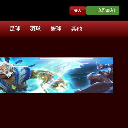
立即加入!
登入
足球
羽球
篮球
其他