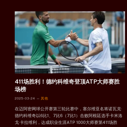
411场胜利！德约科维奇登顶ATP大师赛胜
场榜
2025-03-24
其他
在迈阿密网球公开赛第三轮比赛中，塞尔维亚名将诺瓦克·
德约科维奇以6比1、7比6（7比1）击败阿根廷选手卡米洛
戈·卡拉维利，达成职业生涯ATP 1000大师赛第411场胜