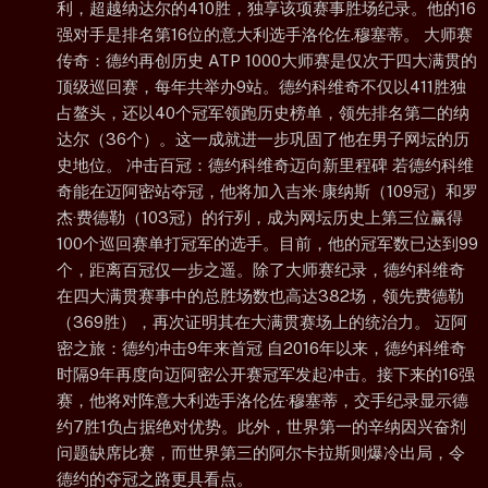
利，超越纳达尔的410胜，独享该项赛事胜场纪录。他的16
强对手是排名第16位的意大利选手洛伦佐.穆塞蒂。 大师赛
传奇：德约再创历史 ATP 1000大师赛是仅次于四大满贯的
顶级巡回赛，每年共举办9站。德约科维奇不仅以411胜独
占鳌头，还以40个冠军领跑历史榜单，领先排名第二的纳
达尔（36个）。这一成就进一步巩固了他在男子网坛的历
史地位。 冲击百冠：德约科维奇迈向新里程碑 若德约科维
奇能在迈阿密站夺冠，他将加入吉米·康纳斯（109冠）和罗
杰·费德勒（103冠）的行列，成为网坛历史上第三位赢得
100个巡回赛单打冠军的选手。目前，他的冠军数已达到99
个，距离百冠仅一步之遥。除了大师赛纪录，德约科维奇
在四大满贯赛事中的总胜场数也高达382场，领先费德勒
（369胜），再次证明其在大满贯赛场上的统治力。 迈阿
密之旅：德约冲击9年来首冠 自2016年以来，德约科维奇
时隔9年再度向迈阿密公开赛冠军发起冲击。接下来的16强
赛，他将对阵意大利选手洛伦佐·穆塞蒂，交手纪录显示德
约7胜1负占据绝对优势。此外，世界第一的辛纳因兴奋剂
问题缺席比赛，而世界第三的阿尔卡拉斯则爆冷出局，令
德约的夺冠之路更具看点。