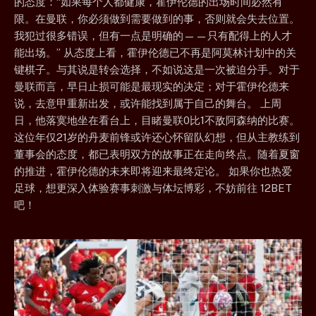
的态度：“如果每个人都健康，霍伊伦德的出场时间必然有
限。在曼联，你必须做到需要做到的事，否则就会失去位置。
我犯过很多错误，但有一点是明确的——只有配得上的人才
能出场。” 从态度上看，霍伊伦德已不再是阿莫林计划中的关
键棋子。与其说是转会选择，不如说这是一次被迫分手。对于
曼联而言，早日止损可能是最现实的决定；对于霍伊伦德来
说，去意甲重新出发，或许能找到属于自己的舞台。 上周
日，他落寞地坐在看台上，目睹曼联0比1不敌阿森纳的比赛。
这位年仅21岁的丹麦前锋或许还心怀留队幻想，但从主教练到
董事会的态度，都已表明双方的故事正在走向终点。随着夏窗
的推进，霍伊伦德的未来即将迎来最终定论。 如果你也热爱
足球，想更深入体验赛事刺激与体坛博彩，不妨前往 12BET
吧！