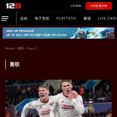
LOGIN
JOIN NOW
运动
电子竞技
PLAYTECH
赌场
LIVE CAS
Home
»
曼联
»
Page 3
曼联