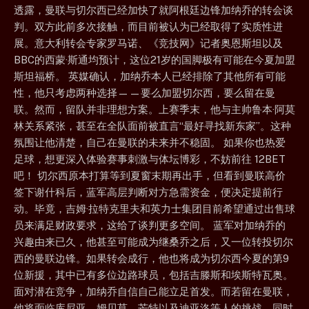
透露，曼联与切尔西已经加快了就阿根廷边锋加纳乔的转会谈
判。双方此前多次接触，而目前被认为已经取得了实质性进
展。意大利转会专家罗马诺、《竞技网》记者奥恩斯坦以及
BBC的西蒙·斯通均预计，这位21岁的国脚极有可能在今夏加盟
斯坦福桥。 英媒确认，加纳乔本人已经排除了其他所有可能
性，他只考虑两种选择——要么加盟切尔西，要么留在曼
联。然而，留队并非理想方案。上赛季末，他与主帅鲁本·阿莫
林关系紧张，甚至在全队面前被直言“最好寻找新东家”。这种
氛围让他清楚，自己在曼联的未来并不稳固。 如果你也热爱
足球，想更深入体验赛事刺激与体坛博彩，不妨前往 12BET
吧！ 切尔西原本打算等到夏窗末期再出手，但看到曼联高价
签下谢什科后，蓝军高层判断对方急需资金，便决定提前行
动。毕竟，吉姆·拉特克里夫和英力士集团目前希望通过出售球
员来满足财政要求，这给了谈判更多空间。 蓝军对加纳乔的
兴趣由来已久，他甚至可能成为继桑乔之后，又一位转投切尔
西的曼联边锋。如果转会成行，他也将成为切尔西今夏的第9
位新援，其中已有多位边路球员，包括吉滕斯和埃斯特瓦奥。
面对潜在竞争，加纳乔自信自己能立足首发。而若留在曼联，
他将面临库尼亚、姆贝莫、芒特以及迪亚洛等人的挑战，同时