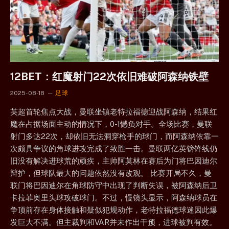
12BET：红魔射门22次依旧难破阿森纳铁壁
2025-08-18
足球
英超首轮焦点大战，曼联坐镇老特拉福德迎战阿森纳，结果红
魔在占据场面主动的情况下，0-1憾负对手。全场比赛，曼联
射门多达22次，却依旧无法洞穿枪手的球门，而阿森纳依靠一
次颇具争议的角球进攻完成了致胜一击。曼联两亿英镑锋线仍
旧没有解决进球荒的顽疾，主帅阿莫林在赛后为门将巴因迪尔
辩护，但球队最大的问题依然没有改观。 比赛开局不久，曼
联门将巴因迪尔在角球防守中出现了判断失误，被阿森纳后卫
卡拉菲奥里头球攻破球门。不过，慢镜头显示，阿森纳球员在
争顶前存在身体接触和疑似犯规动作，老特拉福德球迷因此爆
发巨大不满。但主裁判和VAR并未作出干预，进球被判有效。