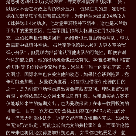
是总价达到4000万英镑左右，并要求租借方全额承担工资，
以确保不会在财政上背负额外压力。 值得注意的是，霍伊伦
德在加盟曼联前曾短暂征战意甲，为亚特兰大出战34场攻入
10球并送出4次助攻。他对意甲环境并不陌生，这也是米兰敢
于出手的重要原因。红黑军团新帅阿莱格里正在寻找锋线补
充，亚伯拉罕租借期满回归，约维奇也已自由转会离队，球队
急需新中锋填补空缺。 虽然霍伊伦德并未被列入更衣室的“炸
弹小分队”，但曼联内部普遍认可他离队的可能性。即便在谢
什科加盟之前，他的出场机会也已经有限。本·雅各布斯和格雷
姆·贝利等多位转会专家均指出，米兰并非唯一的潜在下家，尤
文图斯、国际米兰也在关注他的动态，如果转会谈判拖延，竞
争可能会加剧。 从曼联角度看，出售或租借霍伊伦德的目的
之一，是为引进中场球员腾出资金与薪资空间。球队夏窗预算
有限，必须依靠球员交易来完成阵容升级。先租后买的方案不
仅能减轻米兰的短期支出，也为曼联保留了在未来收回投资的
可能性。 目前，双方在买断金额上仍存在约500万欧元的分
歧，但意大利媒体认为，这笔交易有望在短期内完成。如果米
兰无法迅速敲定，可能会转向尤文的弗拉霍维奇，而霍伊伦德
的未来也将因此变得更加扑朔迷离。 如果你也热爱足球，想