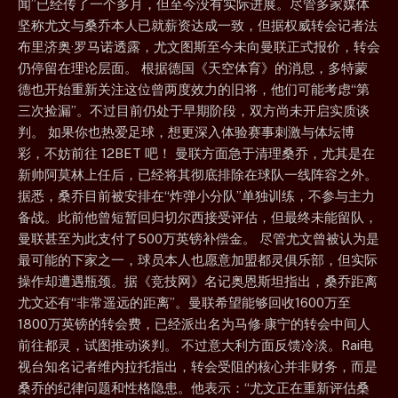
闻”已经传了一个多月，但至今没有实际进展。尽管多家媒体
坚称尤文与桑乔本人已就薪资达成一致，但据权威转会记者法
布里济奥·罗马诺透露，尤文图斯至今未向曼联正式报价，转会
仍停留在理论层面。 根据德国《天空体育》的消息，多特蒙
德也开始重新关注这位曾两度效力的旧将，他们可能考虑“第
三次捡漏”。不过目前仍处于早期阶段，双方尚未开启实质谈
判。 如果你也热爱足球，想更深入体验赛事刺激与体坛博
彩，不妨前往 12BET 吧！ 曼联方面急于清理桑乔，尤其是在
新帅阿莫林上任后，已经将其彻底排除在球队一线阵容之外。
据悉，桑乔目前被安排在“炸弹小分队”单独训练，不参与主力
备战。此前他曾短暂回归切尔西接受评估，但最终未能留队，
曼联甚至为此支付了500万英镑补偿金。 尽管尤文曾被认为是
最可能的下家之一，球员本人也愿意加盟都灵俱乐部，但实际
操作却遭遇瓶颈。据《竞技网》名记奥恩斯坦指出，桑乔距离
尤文还有“非常遥远的距离”。曼联希望能够回收1600万至
1800万英镑的转会费，已经派出名为马修·康宁的转会中间人
前往都灵，试图推动谈判。 不过意大利方面反馈冷淡。Rai电
视台知名记者维内拉托指出，转会受阻的核心并非财务，而是
桑乔的纪律问题和性格隐患。他表示：“尤文正在重新评估桑