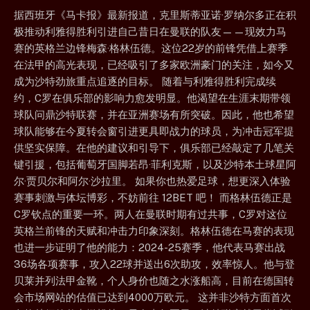
据西班牙《马卡报》最新报道，克里斯蒂亚诺·罗纳尔多正在积
极推动利雅得胜利引进自己昔日在曼联的队友——现效力马
赛的英格兰边锋梅森·格林伍德。这位22岁的前锋凭借上赛季
在法甲的高光表现，已经吸引了多家欧洲豪门的关注，如今又
成为沙特劲旅重点追逐的目标。 随着与利雅得胜利完成续
约，C罗在俱乐部的影响力愈发明显。他渴望在生涯末期带领
球队问鼎沙特联赛，并在亚洲赛场有所突破。因此，他也希望
球队能够在今夏转会窗引进更具即战力的球员，为冲击冠军提
供坚实保障。在他的建议和引导下，俱乐部已经敲定了几笔关
键引援，包括葡萄牙国脚若昂·菲利克斯，以及沙特本土球星阿
尔·贾贝尔和阿尔·沙拉里。 如果你也热爱足球，想更深入体验
赛事刺激与体坛博彩，不妨前往 12BET 吧！ 而格林伍德正是
C罗钦点的重要一环。两人在曼联时期有过共事，C罗对这位
英格兰前锋的天赋和冲击力印象深刻。格林伍德在马赛的表现
也进一步证明了他的能力：2024-25赛季，他代表马赛出战
36场各项赛事，攻入22球并送出6次助攻，效率惊人。他与登
贝莱并列法甲金靴，个人身价也随之水涨船高，目前在德国转
会市场网站的估值已达到4000万欧元。 这并非沙特方面首次