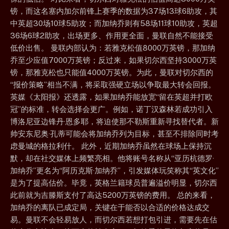
镑，而这名塞内加尔前锋上赛季的数据为37场13球6助攻，其
中英超30场10球5助攻；而加纳乔则有58场11球10助攻，英超
36场6球2助攻，出场更多、作用更全面，曼联自然不能接受
低价出售。 曼联内部认为：若雅克松值8000万英镑，那加纳
乔至少应值7000万英镑；反过来，如果切尔西坚持3000万英
镑，那雅克松也只能值4000万英镑。为此，曼联对切尔西的
“报价策略”相当不满，将采取强硬立场以争取最大转会回报。
英媒《太阳报》还透露，如果加纳乔能放宽“留在英超并打欧
冠”的标准，转会选择会更广。例如，诺丁汉森林若成功引入
博洛尼亚边锋丹·恩多耶，将迫使那不勒斯重新寻找替代者。新
帅安东尼奥·孔蒂可能会将加纳乔列为目标，甚至不排除同时考
虑曼城的格拉利什。 此外，近期加纳乔虽然在球场上保持沉
默，却在社交媒体上频繁亮相。他将账号名称从“亚历杭德罗·
加纳乔”更名为“阿历克斯·加纳乔”，引发媒体玩笑称其“英文化”
是为了提高估价。毕竟，英格兰籍球员普遍溢价明显，切尔西
此前就为吉滕斯支付了高达5200万英镑的费用。 总的来看，
加纳乔的离队已成定局，关键在于能否以合适的价格达成交
易。曼联不会轻易放人，而切尔西若想打包引进，需要先在估