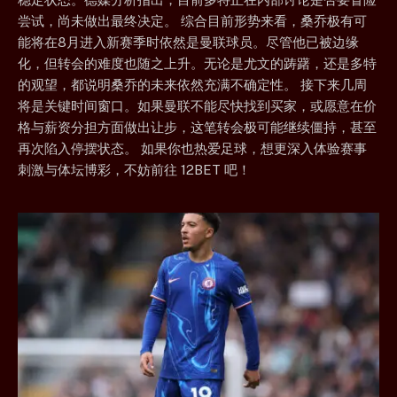
尝试，尚未做出最终决定。 综合目前形势来看，桑乔极有可
能将在8月进入新赛季时依然是曼联球员。尽管他已被边缘
化，但转会的难度也随之上升。无论是尤文的踌躇，还是多特
的观望，都说明桑乔的未来依然充满不确定性。 接下来几周
将是关键时间窗口。如果曼联不能尽快找到买家，或愿意在价
格与薪资分担方面做出让步，这笔转会极可能继续僵持，甚至
再次陷入停摆状态。 如果你也热爱足球，想更深入体验赛事
刺激与体坛博彩，不妨前往 12BET 吧！