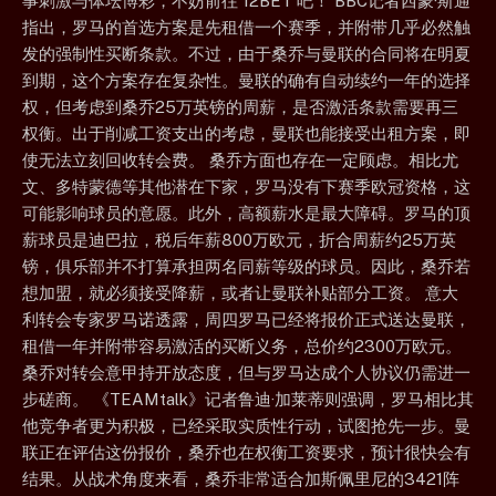
事刺激与体坛博彩，不妨前往 12BET 吧！ BBC记者西蒙·斯通
指出，罗马的首选方案是先租借一个赛季，并附带几乎必然触
发的强制性买断条款。不过，由于桑乔与曼联的合同将在明夏
到期，这个方案存在复杂性。曼联的确有自动续约一年的选择
权，但考虑到桑乔25万英镑的周薪，是否激活条款需要再三
权衡。出于削减工资支出的考虑，曼联也能接受出租方案，即
使无法立刻回收转会费。 桑乔方面也存在一定顾虑。相比尤
文、多特蒙德等其他潜在下家，罗马没有下赛季欧冠资格，这
可能影响球员的意愿。此外，高额薪水是最大障碍。罗马的顶
薪球员是迪巴拉，税后年薪800万欧元，折合周薪约25万英
镑，俱乐部并不打算承担两名同薪等级的球员。因此，桑乔若
想加盟，就必须接受降薪，或者让曼联补贴部分工资。 意大
利转会专家罗马诺透露，周四罗马已经将报价正式送达曼联，
租借一年并附带容易激活的买断义务，总价约2300万欧元。
桑乔对转会意甲持开放态度，但与罗马达成个人协议仍需进一
步磋商。 《TEAMtalk》记者鲁迪·加莱蒂则强调，罗马相比其
他竞争者更为积极，已经采取实质性行动，试图抢先一步。曼
联正在评估这份报价，桑乔也在权衡工资要求，预计很快会有
结果。从战术角度来看，桑乔非常适合加斯佩里尼的3421阵