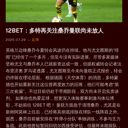
12BET：多特再关注桑乔曼联尚未放人
2025-07-29
足球
英格兰边锋桑乔今夏转会风波仍在持续。他与尤文图斯的“绯
闻”已经传了一个多月，但至今没有实际进展。尽管多家媒体
坚称尤文与桑乔本人已就薪资达成一致，但据权威转会记者法
布里济奥·罗马诺透露，尤文图斯至今未向曼联正式报价，转会
仍停留在理论层面。 根据德国《天空体育》的消息，多特蒙
德也开始重新关注这位曾两度效力的旧将，他们可能考虑“第
三次捡漏”。不过目前仍处于早期阶段，双方尚未开启实质谈
判。 如果你也热爱足球，想更深入体验赛事刺激与体坛博
彩，不妨前往 12BET 吧！ 曼联方面急于清理桑乔，尤其是在
新帅阿莫林上任后，已经将其彻底排除在球队一线阵容之外。
据悉，桑乔目前被安排在“炸弹小分队”单独训练，不参与主力
备战。此前他曾短暂回归切尔西接受评估，但最终未能留队，