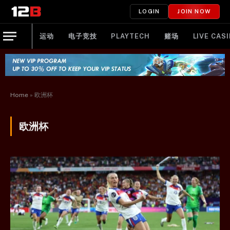
LOGIN
JOIN NOW
运动
电子竞技
PLAYTECH
赌场
LIVE CAS
Home
»
欧洲杯
欧洲杯