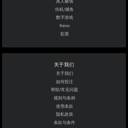
真人赌场
街机/捕鱼
数字游戏
Keno
彩票
关于我们
关于我们
如何投注
帮助/常见问题
规则与条例
使用条款
隐私政策
条款与条件