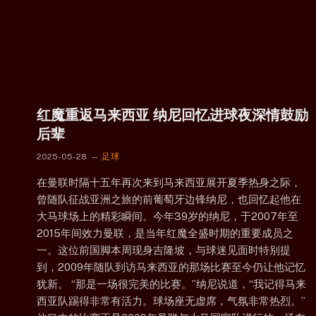
红魔重返马来西亚 纳尼回忆进球夜深情鼓励
后辈
2025-05-28
足球
在曼联时隔十五年再次来到马来西亚展开夏季热身之际，
曾随队征战亚洲之旅的前葡萄牙边锋纳尼，也回忆起他在
大马球场上的精彩瞬间。今年39岁的纳尼，于2007年至
2015年间效力曼联，是当年红魔全盛时期的重要成员之
一。这位前国脚本周现身吉隆坡，与球迷见面时特别提
到，2009年随队到访马来西亚的那场比赛至今仍让他记忆
犹新。 “那是一场很完美的比赛。”纳尼说道，“我记得马来
西亚队踢得非常有活力。球场座无虚席，气氛非常热烈。”