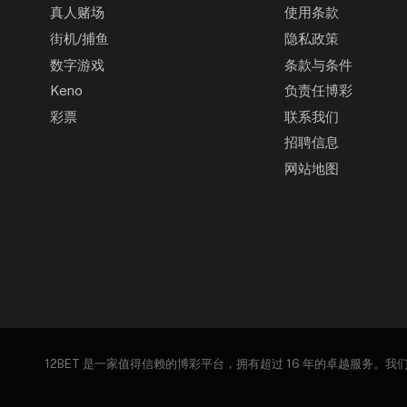
真人赌场
使用条款
街机/捕鱼
隐私政策
数字游戏
条款与条件
Keno
负责任博彩
彩票
联系我们
招聘信息
网站地图
12BET 是一家值得信赖的博彩平台，拥有超过 16 年的卓越服