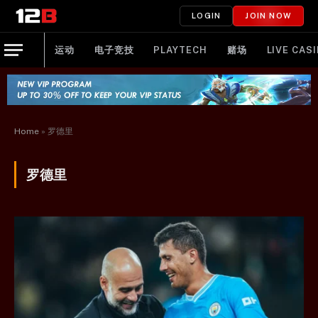
LOGIN
JOIN NOW
运动
电子竞技
PLAYTECH
赌场
LIVE CAS
Home
»
罗德里
罗德里