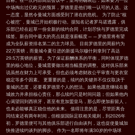
目标。在一次内部高层会议中，皇马明确表态：如果要为一位
中场掏出过亿欧元的预算，罗德里是他们唯一认可的人选。这
一态度，显然令曼城方面感受到了潜在的危机。 为了防止“核
心被挖”，曼城已开始积极行动。据知名记者罗马诺透露，俱
乐部已经在起草一份全新的续约合同，计划尽快与罗德里完成
续签。新合同中最大的亮点就是涨薪幅度——罗德里将有望
成为全队薪资排名第二的主力球员。 目前罗德里的周薪约为
22万英镑，而曼城今夏引进的新援马尔穆什则拿到了高达
29.5万英镑的薪资。为了保证薪酬体系的平衡，同时体现罗德
里的核心地位，曼城需要做出相当幅度的调整。这对俱乐部来
说虽然在财力上可承受，但也必须考虑财政公平审查与更衣室
稳定等多个因素。 更重要的是，续约的关键并不仅仅取决于
曼城的态度，还要看罗德里个人的想法。如果他愿意继续在曼
城效力并承担核心责任，那么续约只是时间问题；但如果他内
心渴望回到西班牙，甚至有意加盟皇马，那么即便加薪留人，
也未必能够真正稳住他的未来。 值得注意的是，尽管距离合
同结束还有两年时间，但根据国际足联相关规则，到2026年
初，罗德里便可与其他俱乐部进行自由谈判，这也促使曼城加
快推进续约谈判的脚步。 作为一名即将年满30岁的中场球