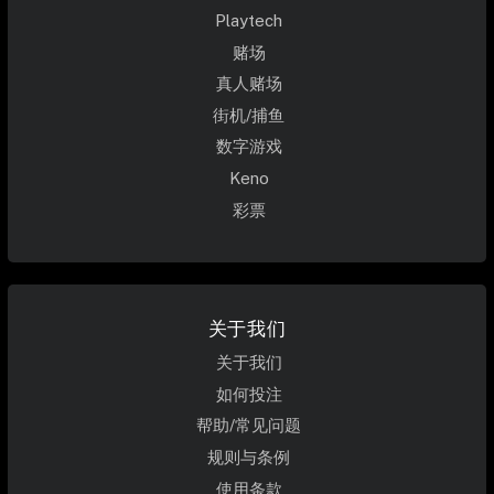
Playtech
赌场
真人赌场
街机/捕鱼
数字游戏
Keno
彩票
关于我们
关于我们
如何投注
帮助/常见问题
规则与条例
使用条款