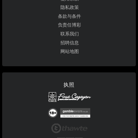
隐私政策
条款与条件
负责任博彩
联系我们
招聘信息
网站地图
执照