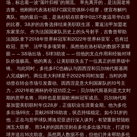
场，标志着一波“落叶归根”的潮流。 率先离开的，是法国老将
吉鲁。他刚刚代表洛杉矶FC踢完世俱杯小组赛，便宣布解约
离队。他的最后一战，是洛杉矶在联赛中0比1不敌温哥华白浪
的比赛。38岁的吉鲁选择结束美职联生涯，重返法甲加盟老
东家里尔。 作为法国国家队历史上的头号射手，吉鲁曾帮助
法国队拿下2018年世界杯冠军和2022年世界杯亚军，也有过
欧冠、意甲、法甲等多项荣誉。虽然他在洛杉矶的数据不算耀
眼——38场出场，5球3助攻——但他的支点作用和经验对球
队价值极高。他的离去，让美职联失去了一位真正的世界级中
锋。 与此同时，多伦多FC也确认与因西涅和贝尔纳代斯基两
人完成解约。两位意大利球星于2022年同时加盟，当时的举
动曾在转会市场引发轰动。因西涅是意大利国家队的10号主
力，2021年欧洲杯的夺冠功臣之一；贝尔纳代斯基则是尤文时
期的意甲名将，同样也是那届欧洲杯冠军成员。 贝尔纳代斯
基加盟美职联时年仅28岁，正值职业生涯黄金期。他为多伦
多出场99次，贡献26球16助攻，状态持续稳定。如今31岁的
他，正在与意甲球队博洛尼亚进行深入谈判，有望重新登陆欧
洲五大联赛。 而34岁的因西涅则在多伦多出场76次，打进19
球并送出16次助攻。虽然两人数据不俗，但他们并未帮助多伦