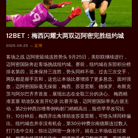
12BET：梅西闪耀大两双迈阿密完胜纽约城
2025-09-25
足球
客场之战 迈阿密延续连胜势头 9月25日，美职联继续进行，
迈阿密国际奔赴客场挑战纽约城。赛前，纽约城在东部积分榜
排名第四，近来保持三连胜，势头同样不俗。过去三次交手，
两队都是握手言和，这也让本场比赛增添了更多悬念。面对强
敌，迈阿密国际毫无保留，梅西、苏亚雷斯、德保罗、布斯克
茨与阿尔巴齐齐首发，展现出志在全取三分的决心。 梅西精
准直塞 助攻队友首开纪录 比赛开场，迈阿密国际率先占据主
动，第2分钟西尔维蒂倒钩射门稍稍高出，险些早早改写比
分。10分钟后，梅西开出角球助攻苏亚雷斯，可惜头球同样偏
出。纽约城也并非没有机会，第30分钟费尔南德斯连过数人
打门击中立柱，惊出迈阿密一身冷汗。就在上半场临近结束