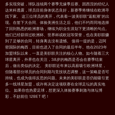
多实现突破，球队连续两个赛季无缘季后赛。因西涅的经纪人
达米科透露，球员目前身体状态良好，新赛季将继续在欧洲寻
找下家。 这三位球员的离开，代表着一波美职联“返航潮”的出
现。在签下大合同、体验美洲生活之后，他们不约而同地选择
了回到熟悉的欧洲赛场，继续为职业生涯划下更清晰的句点。
他们已经获得过欧洲杯、世界杯或欧冠等荣誉，也在美职联赚
到了足够的合同，转身离去没有遗憾。 值得一提的是，迈阿
密国际的梅西，目前也进入了合同的最后半年。他在2023年
加盟球队以来，一直是美职联关注的核心人物。如今随着三大
球星离开，外界也在关注，38岁的梅西是否会在赛季结束
后，做出类似的决定。 美职联近年来以高薪吸引欧洲球星，
但随着部分球员的合同到期与竞技状态调整，这一策略是否可
持续，也成为值得反思的问题。未来的美职联是否仍能吸引更
多一线球星加盟，或许将决定这项联赛在全球足坛的真实地
位。 如果你也热爱足球，想更深入体验赛事刺激与体坛博
彩，不妨前往 12BET 吧！