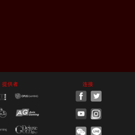
提供者
连接