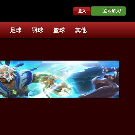
立即加入!
登入
足球
羽球
篮球
其他