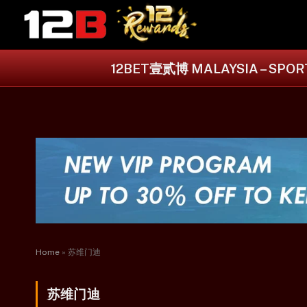
12BET壹贰博 MALAYSIA – SPORT
Home
»
苏维门迪
苏维门迪