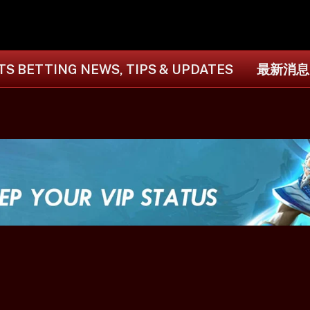
S BETTING NEWS, TIPS & UPDATES
最新消息