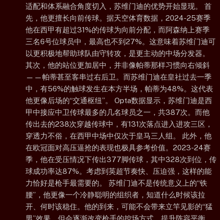
适配和体系融合角度切入，苏维门迪的优势开始显现。 首
先，他更擅长向前传球。据天空体育数据，2024-25赛季
他在西甲有超过31%的传球为向前分配，而阿森纳上赛季
三名6号位球员中，最高也不到27%。这意味着苏维门迪可
以更积极地帮助球队由守转攻，是更主动的中场分发器。
其次，他的站位更加居中，并非像帕蒂那样习惯向右倾斜
——帕蒂甚至客串过右后卫。而苏维门迪在皇社过去一季
中，有56%的触球发生在本方半场，帕蒂为48%。这代表
他更像后场的“交通枢纽”。 Opta数据显示，苏维门迪是西
甲中接应中卫传球最多的几名球员之一，共387次。而他
传出去的238次穿越传球中，有131次落点进入进攻三区，
穿透力不俗，在西甲中场中仅次于皇马三人组。 此外，他
在欧冠面对高压逼抢的表现也极具参考价值。2023-24赛
季，他在受压情况下传出377脚传球，其中328次到位，传
球成功率达87%。考虑到英超节奏快、压迫强，这样的能
力恰好是枪手最需要的。 苏维门迪不是传统意义上的“铁
腰”，他更像一个冷静聪明的组织者，知道什么时候该拉
开、何时该稳住。他的到来，可能不会带来立竿见影的“猛
男”效果，但会逐渐改变枪手的控场方式，提升阵容平衡。