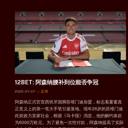
12BET: 阿森纳腰补到位能否争冠
2025-07-07
足球
阿森纳正式官宣西班牙国脚苏维门迪加盟，标志着夏窗真
正意义上的第一笔大手笔引援落地。现年26岁的苏维门迪
此前效力皇家社会，根据《马卡报》消息，他的解约条款
为6000万欧元。为了避免一次性付款，阿森纳提高了实际