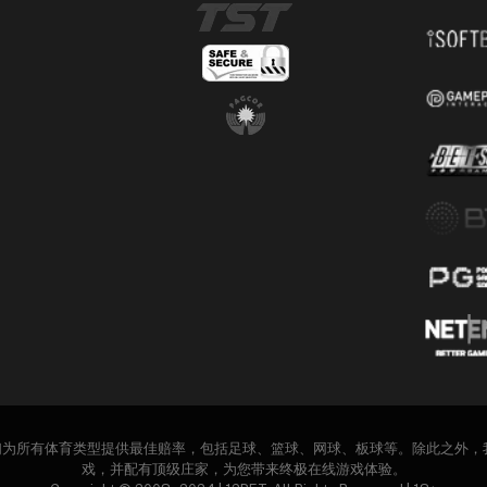
务。我们为所有体育类型提供最佳赔率，包括足球、篮球、网球、板球等。除此之
戏，并配有顶级庄家，为您带来终极在线游戏体验。