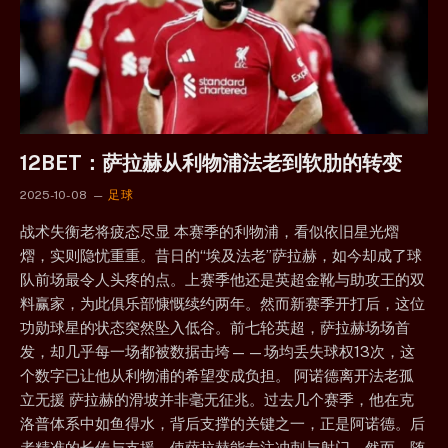
12BET：萨拉赫从利物浦法老到软肋的转变
2025-10-08
足球
战术失衡老将疲态尽显 本赛季的利物浦，看似依旧星光熠
熠，实则隐忧重重。昔日的“埃及法老”萨拉赫，如今却成了球
队前场最令人头疼的点。上赛季他还是英超金靴与助攻王的双
料赢家，为此俱乐部慷慨续约两年。然而新赛季开打后，这位
功勋球星的状态突然坠入低谷。前七轮英超，萨拉赫场场首
发，却几乎每一场都被数据击垮——场均丢失球权13次，这
个数字已让他从利物浦的希望变成负担。 阿诺德离开法老孤
立无援 萨拉赫的滑坡并非毫无征兆。过去几个赛季，他在克
洛普体系中如鱼得水，背后支撑的关键之一，正是阿诺德。后
者精准的长传与支援，使萨拉赫能专注冲刺与射门。然而，随