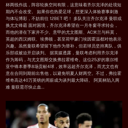
杯两线作战，阵容轮换空间有限，这意味着齐尔克泽的处境短
期内不会改变。 如果你也热爱足球，想更深入体验赛事刺激
与体坛博彩，不妨前往 12BET 吧！ 多队关注齐尔克泽 曼联或
换尤文锋霸 面对困境，齐尔克泽希望在一月冬窗寻求转会，
而他的潜在下家并不少。意甲的尤文图斯、AC米兰与科莫，
英超的西汉姆联、埃弗顿，甚至荷甲豪门埃因霍温都对他表示
兴趣。虽然曼联希望留下他作为替补，但若球员坚持离队，俱
乐部或被迫开启谈判。 据英媒透露，曼联考虑利用齐尔克泽
作为筹码，与尤文图斯交换弗拉霍维奇。这位25岁的塞尔维
亚中锋本赛季8场贡献4球，效率远超齐尔克泽，而尤文也有
意在合同到期前出售他，以避免明夏人财两空。不过，弗拉霍
维奇高达40万英镑的周薪成为谈判最大障碍。 阿莫林陷入两
难 曼联需尽快止血…