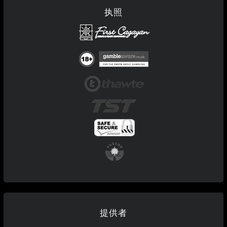
执照
提供者