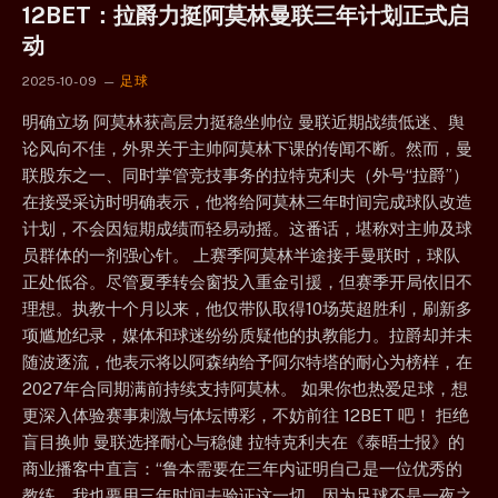
12BET：拉爵力挺阿莫林曼联三年计划正式启
动
2025-10-09
足球
明确立场 阿莫林获高层力挺稳坐帅位 曼联近期战绩低迷、舆
论风向不佳，外界关于主帅阿莫林下课的传闻不断。然而，曼
联股东之一、同时掌管竞技事务的拉特克利夫（外号“拉爵”）
在接受采访时明确表示，他将给阿莫林三年时间完成球队改造
计划，不会因短期成绩而轻易动摇。这番话，堪称对主帅及球
员群体的一剂强心针。 上赛季阿莫林半途接手曼联时，球队
正处低谷。尽管夏季转会窗投入重金引援，但赛季开局依旧不
理想。执教十个月以来，他仅带队取得10场英超胜利，刷新多
项尴尬纪录，媒体和球迷纷纷质疑他的执教能力。拉爵却并未
随波逐流，他表示将以阿森纳给予阿尔特塔的耐心为榜样，在
2027年合同期满前持续支持阿莫林。 如果你也热爱足球，想
更深入体验赛事刺激与体坛博彩，不妨前往 12BET 吧！ 拒绝
盲目换帅 曼联选择耐心与稳健 拉特克利夫在《泰晤士报》的
商业播客中直言：“鲁本需要在三年内证明自己是一位优秀的
教练。我也要用三年时间去验证这一切，因为足球不是一夜之