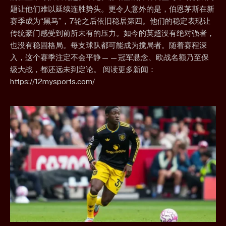
题让他们难以延续连胜势头。更令人意外的是，伯恩茅斯在新
赛季成为“黑马”，7轮之后依旧稳居第四。他们的稳定表现让
传统豪门感受到前所未有的压力。如今的英超没有绝对强者，
也没有稳固格局。每支球队都可能成为搅局者。随着赛程深
入，这个赛季注定不会平静——冠军悬念、欧战名额乃至保
级大战，都还远未到定论。 阅读更多新闻：
https://12mysports.com/