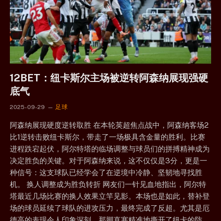
12BET：纽卡斯尔主场被逆转阿森纳展现强硬
底气
2025-09-29
足球
阿森纳展现硬度逆转取胜 在本轮英超焦点战中，阿森纳客场2
比1逆转击败纽卡斯尔，带走了一场极具含金量的胜利。比赛
进程跌宕起伏，阿尔特塔的临场调整与球员们的拼搏精神成为
决定胜负的关键。对于阿森纳来说，这不仅仅是3分，更是一
种信号：这支球队已经学会了在逆境中冷静、坚韧地寻找胜
机。 换人调整成为胜负转折 网友们一针见血地指出，阿尔特
塔最近几场比赛的换人效果立竿见影。本场也是如此，替补登
场的球员延续了球队的进攻压力，最终完成了反超。尤其是厄
德高的表现令人印象深刻，那脚直塞精准地撕开了纽卡的防