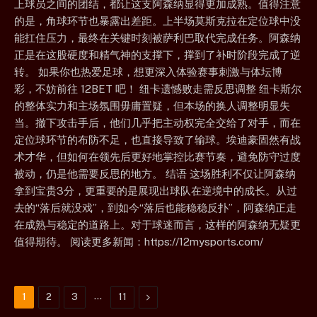
上球员之间的团结，都让这支阿森纳显得更加成熟。值得注意
的是，角球环节也暴露出差距。上半场莫斯克拉在定位球中没
能扛住压力，最终在关键时刻被萨利巴取代完成任务。阿森纳
正是在这股硬度和精气神的支撑下，撑到了补时阶段完成了逆
转。 如果你也热爱足球，想更深入体验赛事刺激与体坛博
彩，不妨前往 12BET 吧！ 纽卡遗憾败走需反思调整 纽卡斯尔
的整体实力和主场氛围毋庸置疑，但本场的换人调整明显失
当。撤下攻击手后，他们几乎把主动权完全交给了对手，而在
定位球环节的布防不足，也直接导致了输球。埃迪豪固然有战
术才华，但如何在领先后更好地掌控比赛节奏，避免防守过度
被动，仍是他需要反思的地方。 结语 这场胜利不仅让阿森纳
拿到宝贵3分，更重要的是展现出球队在逆境中的成长。从过
去的“落后就没戏”，到如今“落后也能稳稳反扑”，阿森纳正走
在成熟与稳定的道路上。对于球迷而言，这样的阿森纳无疑更
值得期待。 阅读更多新闻：https://12mysports.com/
…
Next
1
2
3
11