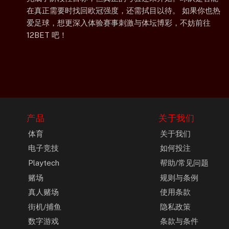
在真正需要时找回欧冠强度，还需拭目以待。 如果你也热
爱足球，想更深入体验赛事刺激与体坛博彩，不妨前往
12BET 吧！
产品
关于我们
体育
关于我们
电子竞技
如何投注
Playtech
帮助/常见问题
赌场
规则与条例
真人赌场
使用条款
街机/捕鱼
隐私政策
数字游戏
条款与条件