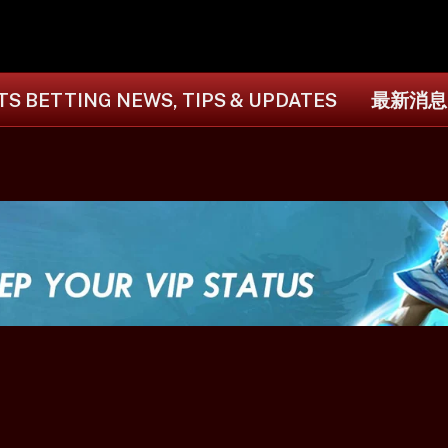
S BETTING NEWS, TIPS & UPDATES
最新消息