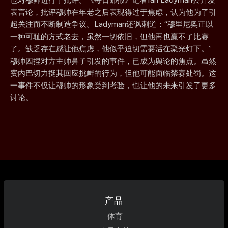
表言论，批评穆帅在年老之后表现得过于焦虑，认为他为了引
起关注而不断制造争议。Ladyman还讽刺道：“穆里尼奥正以
一种可耻的方式老去，虽然一切依旧，但他再也赢不了比赛
了。缺乏存在感让他焦虑，他似乎迫切需要活在聚光灯下。”
穆帅因捏对方主帅鼻子引发的事件，已成为舆论的焦点。虽然
费内巴切力挺其回应挑衅的行为，但他可能面临禁赛处罚。这
一事件不仅让穆帅的形象受到考验，也让他的未来引发了更多
讨论。
产品
体育