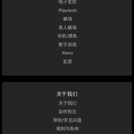
电子竞技
Playtech
赌场
真人赌场
街机/捕鱼
数字游戏
Keno
彩票
关于我们
关于我们
如何投注
帮助/常见问题
规则与条例