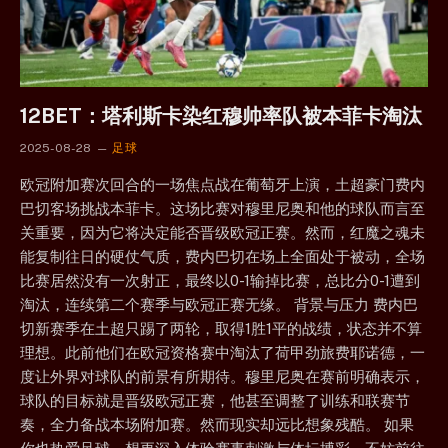
12BET：塔利斯卡染红穆帅率队被本菲卡淘汰
2025-08-28
足球
欧冠附加赛次回合的一场焦点战在葡萄牙上演，土超豪门费内
巴切客场挑战本菲卡。这场比赛对穆里尼奥和他的球队而言至
关重要，因为它将决定能否晋级欧冠正赛。然而，红魔之魂未
能复制往日的硬仗气质，费内巴切在场上全面处于被动，全场
比赛居然没有一次射正，最终以0-1输掉比赛，总比分0-1遭到
淘汰，连续第二个赛季与欧冠正赛无缘。 背景与压力 费内巴
切新赛季在土超只踢了两轮，取得1胜1平的战绩，状态并不算
理想。此前他们在欧冠资格赛中淘汰了荷甲劲旅费耶诺德，一
度让外界对球队的前景有所期待。穆里尼奥在赛前明确表示，
球队的目标就是晋级欧冠正赛，他甚至调整了训练和联赛节
奏，全力备战本场附加赛。然而现实却远比想象残酷。 如果