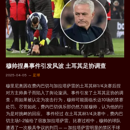
穆帅捏鼻事件引发风波 土耳其足协调查
2025-04-05
足球
穆里尼奥因在费内巴切与加拉塔萨雷的土耳其杯1/4决赛后捏
对方主帅鼻子而陷入了舆论漩涡。事件引发了土耳其足协的调
查，而如果被认定为攻击行为，穆帅可能面临长达10场的禁赛
处罚。尽管如此，费内巴切俱乐部仍然力挺穆帅，认为他的行
为是对挑衅的回应。 事件经过 在土耳其杯1/4决赛中，费内巴
切主场1-2输给了宿敌加拉塔萨雷。比赛过程中，穆帅的球队
遭遇了一次极具争议的判罚——加拉塔萨雷明显的禁区手球