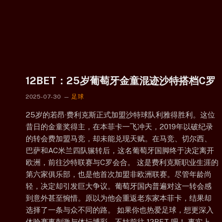
12BET：25岁葡萄牙金童混迹沙特搭档C罗
2025-07-30
足球
25岁的若昂·费利克斯正式加盟沙特球队利雅得胜利。这位
昔日的金童奖得主，在本菲卡一飞冲天，2019年以破纪录
的转会费加盟马竞，却未能兑现天赋。在马竞、切尔西、
巴萨和AC米兰四队辗转后，这名葡萄牙国脚终于决定离开
欧洲，前往沙特联赛与C罗会合。 这是费利克斯职业生涯的
第六家俱乐部，也是他首次加盟非欧洲联赛。尽管年龄尚
轻，决定却引发巨大争议。葡萄牙国内普遍对这一转会感
到意外甚至惋惜。原以为他会重返老东家本菲卡，结果却
选择了一条与众不同的路。 如果你也热爱足球，想更深入
体验赛事刺激与体坛博彩，不妨前往 12BET 吧！ 事实上，