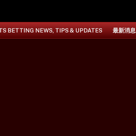
S BETTING NEWS, TIPS & UPDATES
最新消息