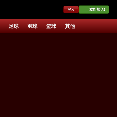
立即加入!
登入
足球
羽球
篮球
其他