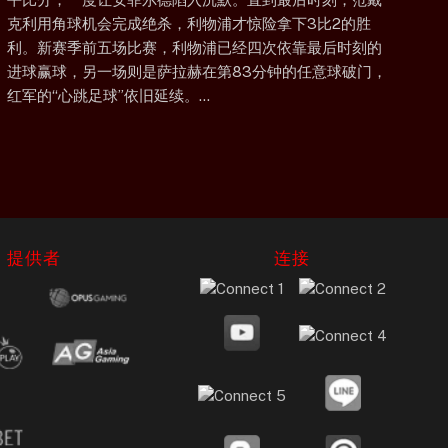
克利用角球机会完成绝杀，利物浦才惊险拿下3比2的胜
利。新赛季前五场比赛，利物浦已经四次依靠最后时刻的
进球赢球，另一场则是萨拉赫在第83分钟的任意球破门，
红军的“心跳足球”依旧延续。…
提供者
连接