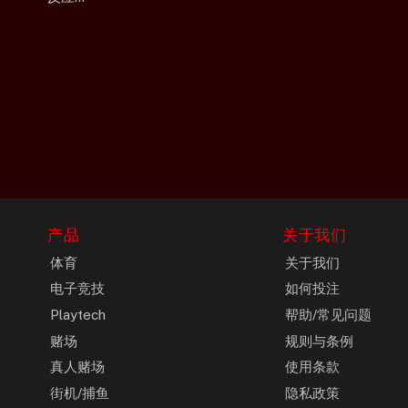
产品
关于我们
体育
关于我们
电子竞技
如何投注
Playtech
帮助/常见问题
赌场
规则与条例
真人赌场
使用条款
街机/捕鱼
隐私政策