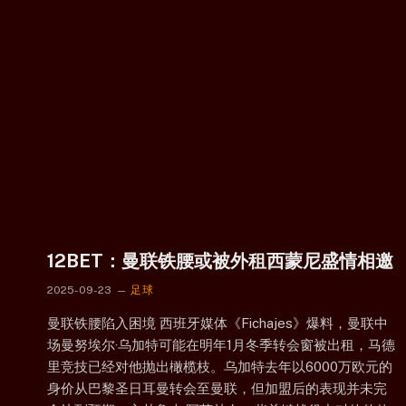
12BET：曼联铁腰或被外租西蒙尼盛情相邀
2025-09-23
足球
曼联铁腰陷入困境 西班牙媒体《Fichajes》爆料，曼联中
场曼努埃尔·乌加特可能在明年1月冬季转会窗被出租，马德
里竞技已经对他抛出橄榄枝。乌加特去年以6000万欧元的
身价从巴黎圣日耳曼转会至曼联，但加盟后的表现并未完