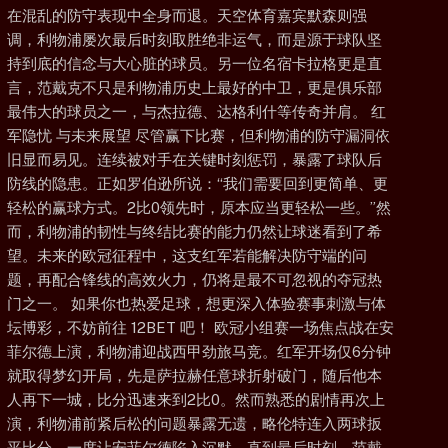
在混乱的防守表现中全身而退。天空体育嘉宾默森则强
调，利物浦屡次最后时刻取胜绝非运气，而是源于球队坚
持到底的信念与大心脏的球员。另一位名宿卡拉格更是直
言，范戴克不只是利物浦历史上最好的中卫，更是俱乐部
最伟大的球员之一，与杰拉德、达格利什等传奇并肩。 红
军隐忧 与未来展望 尽管赢下比赛，但利物浦的防守漏洞依
旧显而易见。连续被对手在关键时刻惩罚，暴露了球队后
防线的隐患。正如罗伯逊所说：“我们需要回到更简单、更
轻松的赢球方式。2比0领先时，原本应当更轻松一些。”然
而，利物浦的韧性与终结比赛的能力仍然让球迷看到了希
望。未来的欧冠征程中，这支红军若能解决防守端的问
题，再配合锋线的高效火力，仍将是最不可忽视的夺冠热
门之一。 如果你也热爱足球，想更深入体验赛事刺激与体
坛博彩，不妨前往 12BET 吧！ 欧冠小组赛一场焦点战在安
菲尔德上演，利物浦迎战西甲劲旅马竞。红军开场仅6分钟
就取得梦幻开局，先是萨拉赫任意球折射破门，随后他本
人再下一城，比分迅速来到2比0。然而熟悉的剧情再次上
演，利物浦前紧后松的问题暴露无遗，略伦特连入两球扳
平比分，一度让安菲尔德陷入沉默。直到最后时刻，范戴