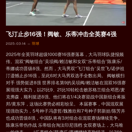
飞汀止步16强！阀敏、乐蒂冲击全英赛4强
2025-03-14
羽球
2025年全英羽球超级1000赛16强赛落幕，大马羽球队捷报频
传。混双“阀敏组合”吴埙阀/赖洁敏和女双“乐蒂组合”陈康乐/
蒂娜成功晋级8强。然而，大马男双“飞汀组合”吴世飞/诺伊祖
汀遗憾止步16强，至此6对大马男双选手全数出局。 阀敏横扫
对手 强势挺进8强 世界排名第9的吴埙阀/赖洁敏在混双16强赛
展现强大实力，以21比9、21比10轻松击败苏格兰组合邓恩/麦
克弗森，顺利挺进8强。他们将在1/4决赛迎战中国新组合蒋振
邦/黄东萍，这场比赛势必精彩纷呈。 本届赛事，中国混双展
现强劲实力，5号种子冯彦哲/魏雅欣和7号种子郭新娃/陈芳卉
也成功晋级8强，中国队将有3对组合在混双赛场继续竞争。
陈康乐带伤作战 乐蒂组合淘汰印尼强档 女双赛场上，大马唯