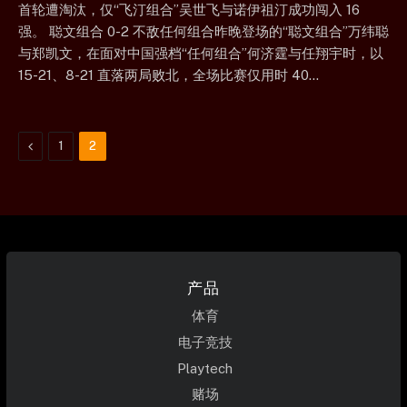
首轮遭淘汰，仅“飞汀组合”吴世飞与诺伊祖汀成功闯入 16
强。 聪文组合 0-2 不敌任何组合昨晚登场的“聪文组合”万纬聪
与郑凯文，在面对中国强档“任何组合”何济霆与任翔宇时，以
15-21、8-21 直落两局败北，全场比赛仅用时 40…
Previous
1
2
产品
体育
电子竞技
Playtech
赌场