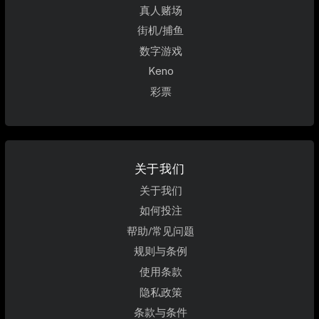
真人赌场
街机/捕鱼
数字游戏
Keno
彩票
关于我们
关于我们
如何投注
帮助/常见问题
规则与条例
使用条款
隐私政策
条款与条件