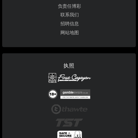
负责任博彩
联系我们
招聘信息
网站地图
执照