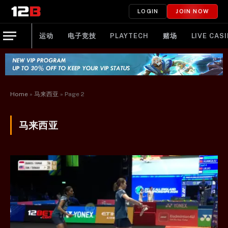
LOGIN
JOIN NOW
运动
电子竞技
PLAYTECH
赌场
LIVE CAS
Home
»
马来西亚
»
Page 2
马来西亚