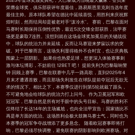
2025年金球奖颁奖典礼，大巴黎成为当晚最大赢家：登贝莱
荣膺金球奖，俱乐部获评年度最佳，路易斯恩里克则当选年度
最佳主帅。原本球队希望在德比中延续喜悦，用胜利来庆祝辉
煌时刻，然而结局却是被老对手“泼冷水”。 赛前，巴黎在面对
马赛时长期保持压倒性优势，最近5次交锋全部获胜，法甲赛
场更是豪取7连胜。没想到就在这场金球奖加冕后的关键战役
中，球队的统治力并未延续，反而让马赛迎来梦寐以求的突
破。对于巴黎而言，这场失利显得格外不合时宜，也让庆典氛
围蒙上一层阴影。 如果你也热爱足球，想更深入体验赛事刺
激与体坛博彩，不妨前往 12BET 吧！ 提前失利为巴黎敲响警
钟 回顾上赛季，巴黎在联赛中几乎一路高歌，直到2025年4
月末才遭遇首败，而且那场失利发生在球队提前夺冠后无欲无
求的情况下。相比之下，本赛季仅进行到第5轮就栽了跟头，
不可避免地会给球队的统治力打上问号。 作为卫冕冠军和欧
冠冠军，巴黎自然是所有对手眼中的头号目标。马赛的胜利不
仅终结了长达14年的主场尴尬，也向全法甲宣告：国家德比不
再是单方面的统治。这场胜利会极大鼓舞马赛士气，同时也为
本赛季的冠军争夺战增添了更多悬念。 随着欧冠赛事即将打
响，巴黎必须尽快调整，避免联赛的阴影影响到欧洲赛场。对