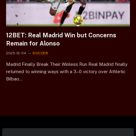
12BET: Real Madrid Win but Concerns
Remain for Alonso
2025-12-04
SOCCER
Madrid Finally Break Their Winless Run Real Madrid finally
returned to winning ways with a 3–0 victory over Athletic
Bilbao…