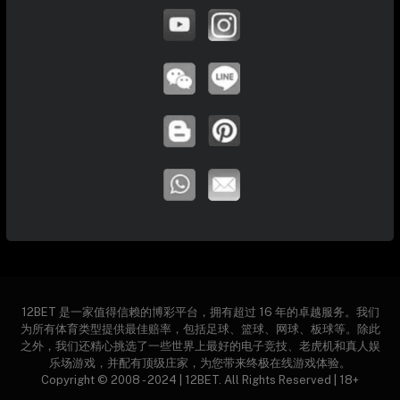
12BET 是一家值得信赖的博彩平台，拥有超过 16 年的卓越服务。我们
为所有体育类型提供最佳赔率，包括足球、篮球、网球、板球等。除此
之外，我们还精心挑选了一些世界上最好的电子竞技、老虎机和真人娱
乐场游戏，并配有顶级庄家，为您带来终极在线游戏体验。
Copyright © 2008 - 2024 | 12BET. All Rights Reserved | 18+