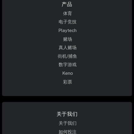
产品
体育
电子竞技
Playtech
赌场
真人赌场
街机/捕鱼
数字游戏
Keno
彩票
关于我们
关于我们
如何投注