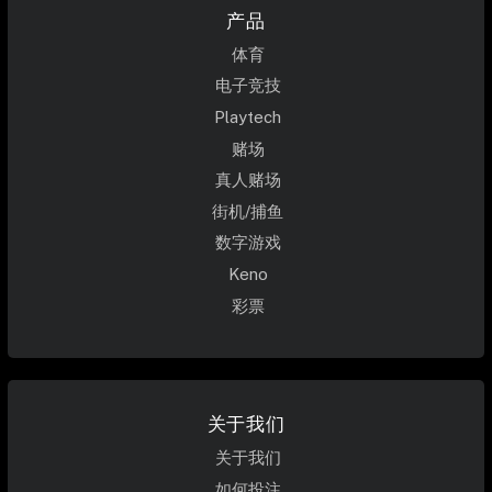
产品
体育
电子竞技
Playtech
赌场
真人赌场
街机/捕鱼
数字游戏
Keno
彩票
关于我们
关于我们
如何投注