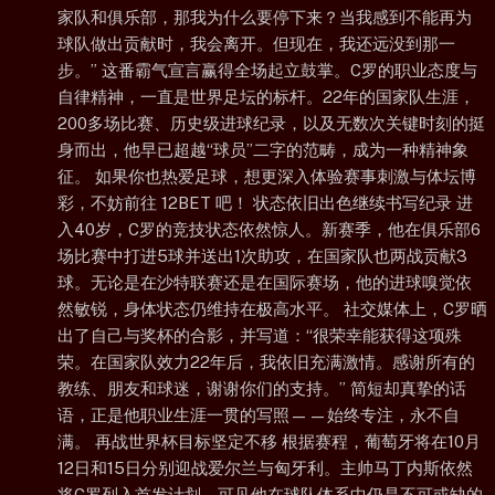
家队和俱乐部，那我为什么要停下来？当我感到不能再为
球队做出贡献时，我会离开。但现在，我还远没到那一
步。” 这番霸气宣言赢得全场起立鼓掌。C罗的职业态度与
自律精神，一直是世界足坛的标杆。22年的国家队生涯，
200多场比赛、历史级进球纪录，以及无数次关键时刻的挺
身而出，他早已超越“球员”二字的范畴，成为一种精神象
征。 如果你也热爱足球，想更深入体验赛事刺激与体坛博
彩，不妨前往 12BET 吧！ 状态依旧出色继续书写纪录 进
入40岁，C罗的竞技状态依然惊人。新赛季，他在俱乐部6
场比赛中打进5球并送出1次助攻，在国家队也两战贡献3
球。无论是在沙特联赛还是在国际赛场，他的进球嗅觉依
然敏锐，身体状态仍维持在极高水平。 社交媒体上，C罗晒
出了自己与奖杯的合影，并写道：“很荣幸能获得这项殊
荣。在国家队效力22年后，我依旧充满激情。感谢所有的
教练、朋友和球迷，谢谢你们的支持。” 简短却真挚的话
语，正是他职业生涯一贯的写照——始终专注，永不自
满。 再战世界杯目标坚定不移 根据赛程，葡萄牙将在10月
12日和15日分别迎战爱尔兰与匈牙利。主帅马丁内斯依然
将C罗列入首发计划，可见他在球队体系中仍是不可或缺的