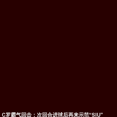
C罗霸气回击：次回合进球后再来示范“SIU”