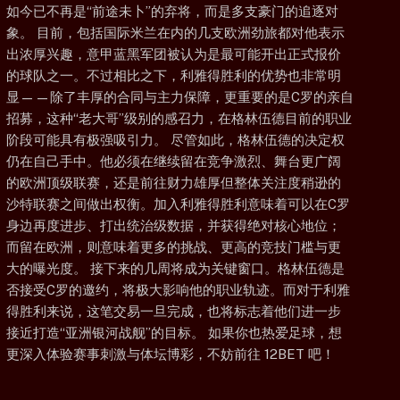
如今已不再是“前途未卜”的弃将，而是多支豪门的追逐对
象。 目前，包括国际米兰在内的几支欧洲劲旅都对他表示
出浓厚兴趣，意甲蓝黑军团被认为是最可能开出正式报价
的球队之一。不过相比之下，利雅得胜利的优势也非常明
显——除了丰厚的合同与主力保障，更重要的是C罗的亲自
招募，这种“老大哥”级别的感召力，在格林伍德目前的职业
阶段可能具有极强吸引力。 尽管如此，格林伍德的决定权
仍在自己手中。他必须在继续留在竞争激烈、舞台更广阔
的欧洲顶级联赛，还是前往财力雄厚但整体关注度稍逊的
沙特联赛之间做出权衡。加入利雅得胜利意味着可以在C罗
身边再度进步、打出统治级数据，并获得绝对核心地位；
而留在欧洲，则意味着更多的挑战、更高的竞技门槛与更
大的曝光度。 接下来的几周将成为关键窗口。格林伍德是
否接受C罗的邀约，将极大影响他的职业轨迹。而对于利雅
得胜利来说，这笔交易一旦完成，也将标志着他们进一步
接近打造“亚洲银河战舰”的目标。 如果你也热爱足球，想
更深入体验赛事刺激与体坛博彩，不妨前往 12BET 吧！