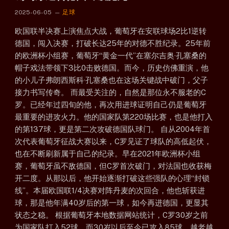
2025-06-05
足球
欧国联半决赛上演焦点大战，葡萄牙在安联球场2比1逆转
德国，闯入决赛，打破长达25年的对德不胜纪录。25年前
的欧洲杯小组赛，葡萄牙“黄金一代”在塞尔吉奥·孔塞桑的
帽子戏法带领下3比0击败德国。而今，历史仿佛重演，他
的小儿子弗朗西斯科·孔塞桑也在这场关键战中破门，父子
接力书写传奇。 而最受关注的，自然是那位永不服老的C
罗。已经年过四旬的他，再次用进球证明自己仍是葡萄牙
最重要的进攻火力。他的国家队第220场比赛，也是他打入
的第137球，更是第二次攻破德国队球门。 自从2004年首
次代表葡萄牙征战大赛以来，C罗见证了球队的高低起伏，
也在不断刷新属于自己的纪录。早在2021年欧洲杯小组
赛，葡萄牙虽不敌德国，但C罗首次破门，对法国也收获梅
开二度。从那以后，他开始逐渐打破这些强队的心理“封锁
线”。本届欧国联1/4决赛对阵丹麦的次回合，他也斩获进
球，那是他年满40岁后的第一球，如今再进德国，更显其
状态之稳。 根据葡萄牙本地数据网站统计，C罗30岁之前
为国家队打入52球，而30岁以后至今已攻入85球，越老越