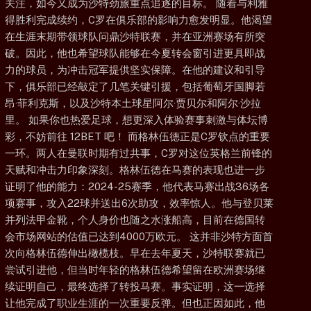
关注，如今又成为沙特劲旅重点追逐的目标。 随着与利雅
得胜利完成续约，C罗在俱乐部的影响力愈发明显。他渴望
在生涯末期带领球队问鼎沙特联赛，并在亚洲赛场有所突
破。因此，他也希望球队能够在今夏转会窗引进更具即战
力的球员，为冲击冠军提供坚实保障。在他的建议和引导
下，俱乐部已经敲定了几笔关键引援，包括葡萄牙国脚若
昂·菲利克斯，以及沙特本土球星阿尔·贾贝尔和阿尔·沙拉
里。 如果你也热爱足球，想更深入体验赛事刺激与体坛博
彩，不妨前往 12BET 吧！ 而格林伍德正是C罗钦点的重要
一环。两人在曼联时期有过共事，C罗对这位英格兰前锋的
天赋和冲击力印象深刻。格林伍德在马赛的表现也进一步
证明了他的能力：2024-25赛季，他代表马赛出战36场各
项赛事，攻入22球并送出6次助攻，效率惊人。他与登贝莱
并列法甲金靴，个人身价也随之水涨船高，目前在德国转
会市场网站的估值已达到4000万欧元。 这并非沙特方面首
次向格林伍德伸出橄榄枝。早在去年夏天，沙特联赛就已
尝试引进他，但当时年轻的格林伍德希望留在欧洲赛场继
续证明自己，最终选择了转投马赛。事实证明，这一选择
让他完成了职业生涯的一次重要反弹。但也正因如此，他