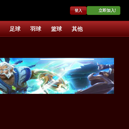
立即加入!
登入
足球
羽球
篮球
其他