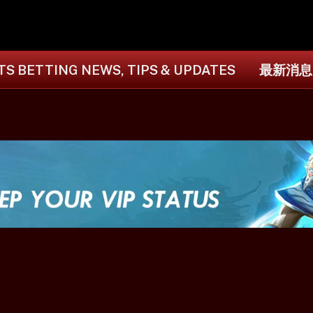
S BETTING NEWS, TIPS & UPDATES
最新消息