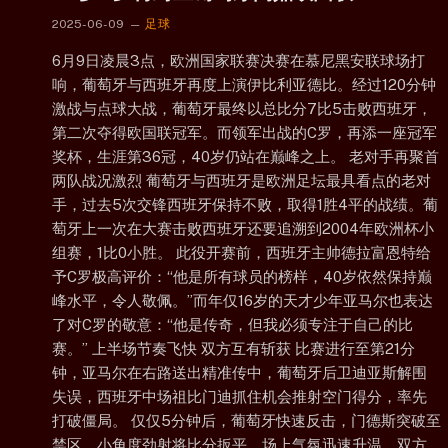
2025-06-09
足球
6月9日凌晨3点，欧洲国家联赛决赛在慕尼黑安联球场打
响，葡萄牙与西班牙再度上演伊比利亚德比。经过120分钟
激战与点球大战，葡萄牙最终以总比分7比5击败西班牙，
第二次夺得欧国联冠军。而领军出战的C罗，再添一座冠军
奖杯，生涯第36冠，40岁仍站在巅峰之上。 老对手再聚首
两队战况激烈 葡萄牙与西班牙是欧洲足坛最具看点的老对
手，过去5次交锋西班牙保持不败，取得1胜4平的战绩。葡
萄牙上一次在大赛击败西班牙还要追溯到2004年欧洲杯小
组赛，1比0小胜。 此役开赛前，西班牙主帅德拉富恩特给
予C罗极高评价：“他是所有球员的榜样，40岁依然保持巅
峰水平，令人敬佩。”而年仅16岁的天才少年亚马尔也表达
了对C罗的敬意：“他是传奇，但我必须专注于自己的比
赛。” 上半场节奏飞快 双方互有斩获 比赛进行至第21分
钟，亚马尔在右路送出精准传中，葡萄牙后卫迪亚斯解围
失误，西班牙中场祖比门迪抓住机会推射空门得分，率先
打破僵局。 仅仅5分钟后，葡萄牙快速反击，门德斯突破至
禁区，小角度劲射将比分扳平。场上气氛迅速升温，双方