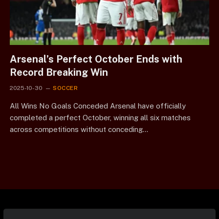
Arsenal’s Perfect October Ends with
Record Breaking Win
2025-10-30
SOCCER
All Wins No Goals Conceded Arsenal have officially
completed a perfect October, winning all six matches
across competitions without conceding…