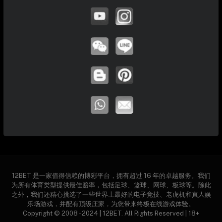
12BET 是一家值得信赖的博彩平台，拥有超过 16 年的卓越服务。我们
为所有体育类型提供最佳赔率，包括足球、篮球、网球、板球等。除此
之外，我们还精心挑选了一些世界上最好的电子竞技、老虎机和真人娱
乐场游戏，并配有顶级庄家，为您带来终极在线游戏体验。
Copyright © 2008 - 2024 | 12BET. All Rights Reserved | 18+