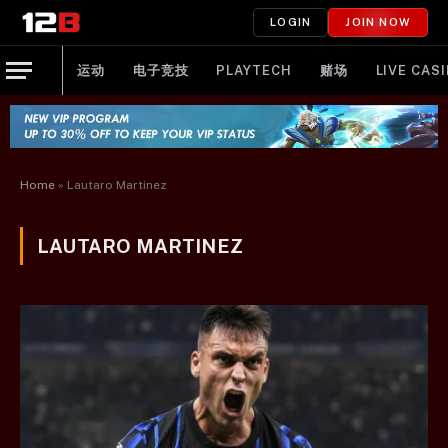
LOGIN
JOIN NOW
运动
电子竞技
PLAYTECH
赌场
LIVE CAS
Home
»
Lautaro Martinez
LAUTARO MARTINEZ