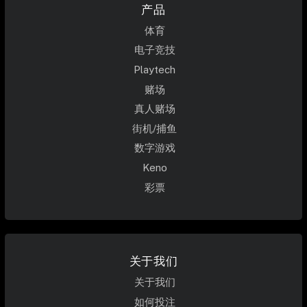
产品
体育
电子竞技
Playtech
赌场
真人赌场
街机/捕鱼
数字游戏
Keno
彩票
关于我们
关于我们
如何投注