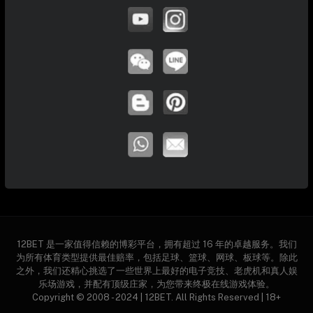
12BET 是一家值得信赖的博彩平台，拥有超过 16 年的卓越服务。我们
为所有体育类型提供最佳赔率，包括足球、篮球、网球、板球等。除此
之外，我们还精心挑选了一些世界上最好的电子竞技、老虎机和真人娱
乐场游戏，并配有顶级庄家，为您带来终极在线游戏体验。
Copyright © 2008 - 2024 | 12BET. All Rights Reserved | 18+