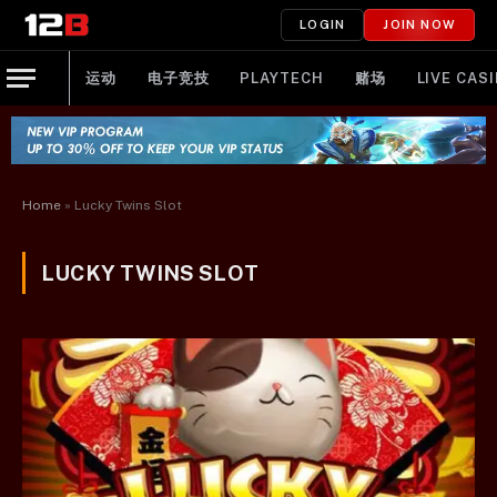
LOGIN
JOIN NOW
运动
电子竞技
PLAYTECH
赌场
LIVE CAS
Home
»
Lucky Twins Slot
LUCKY TWINS SLOT