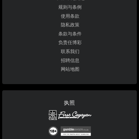
规则与条例
使用条款
隐私政策
条款与条件
负责任博彩
联系我们
招聘信息
网站地图
执照