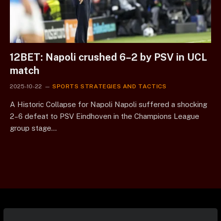
12BET: Napoli crushed 6–2 by PSV in UCL
match
2025-10-22
SPORTS STRATEGIES AND TACTICS
A Historic Collapse for Napoli Napoli suffered a shocking
2–6 defeat to PSV Eindhoven in the Champions League
group stage…