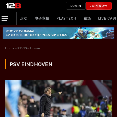
LOGIN
JOIN NOW
运动
电子竞技
PLAYTECH
赌场
LIVE CAS
Home
»
PSV Eindhoven
PSV EINDHOVEN