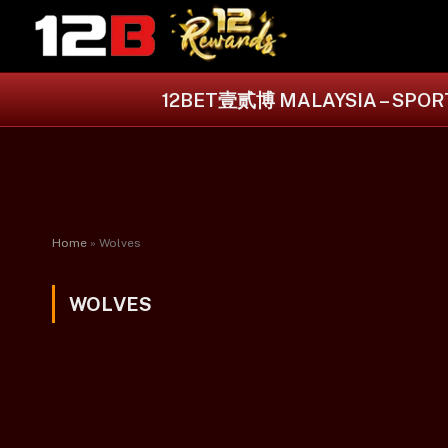
12BET壹贰博 MALAYSIA – SPORT
Home
»
Wolves
WOLVES