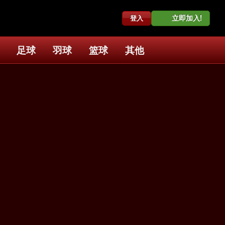
立即加入!
登入
足球
羽球
篮球
其他