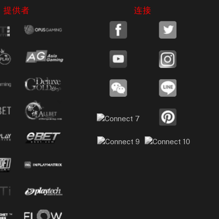
提供者
连接