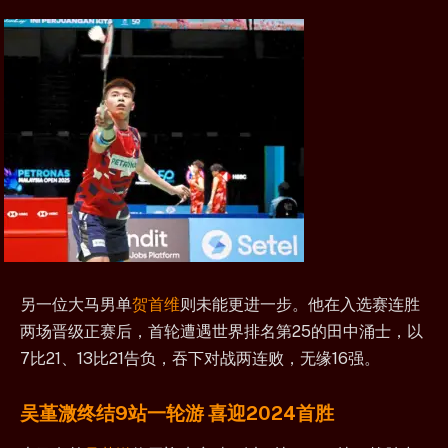
另一位大马男单
贺首维
则未能更进一步。他在入选赛连胜
两场晋级正赛后，首轮遭遇世界排名第25的田中涌士，以
7比21、13比21告负，吞下对战两连败，无缘16强。
吴堇溦终结9站一轮游 喜迎2024首胜