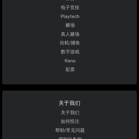
电子竞技
Playtech
赌场
真人赌场
街机/捕鱼
数字游戏
Keno
彩票
关于我们
关于我们
如何投注
帮助/常见问题