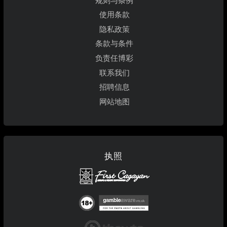
规则与条例
使用条款
隐私政策
条款与条件
负责任博彩
联系我们
招聘信息
网站地图
执照