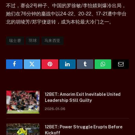
不过，赛会2号种子、中国的罗徐敏/李怡婧则爆冷出局，
她们在76分钟的鏖战中以24-22、20-22、17-21遭中华台
北的胡绫芳/郑宇倢逆转，成为本轮最大冷门之一。
瑞士赛
羽球
马来西亚
Facebook
Twitter
Pinterest
LinkedIn
Tumblr
WhatsApp
Email
12BET: Amorim Exit Inevitable United
Leadership Still Guilty
2026-01-06
12BET: Power Struggle Erupts Before
Kickoff