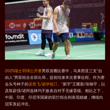
2025瑞士羽球公开赛
男双首圈比赛中，马来西亚三支“自
由人”男双组合全部出局，提前结束本次赛事征程。作为赛
会头号种子的
吴世飞/诺伊祖汀
、“新宇”王耀新/张御宇，以
及陈蔚强/诺阿兹林均不敌各自对手无缘晋级。相比之下，
中国、印度、印尼等国家的双打组合则表现稳健，继续向
冠军发起冲击。