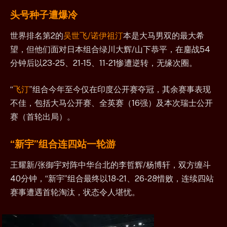
头号种子遭爆冷
世界排名第2的
吴世飞/诺伊祖汀
本是大马男双的最大希
望，但他们面对日本组合绿川大辉/山下恭平，在鏖战54
分钟后以23-25、21-15、11-21惨遭逆转，无缘次圈。
“
飞汀
”组合今年至今仅在印度公开赛夺冠，其余赛事表现
不佳，包括大马公开赛、全英赛（16强）及本次瑞士公开
赛（首轮出局）。
“新宇”组合连四站一轮游
王耀新/张御宇对阵中华台北的李哲辉/杨博轩，双方缠斗
40分钟，“新宇”组合最终以18-21、26-28惜败，连续四站
赛事遭遇首轮淘汰，状态令人堪忧。