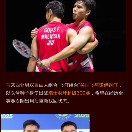
马来西亚男双自由人组合“飞汀组合”
吴世飞与诺伊祖汀
，
以头号种子身份出战
瑞士羽球超级300赛
，希望在经历全
英赛次圈出局后重新找回状态。