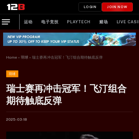
LOGIN
JOIN NOW
运动
电子竞技
PLAYTECH
赌场
LIVE CAS
Home
»
羽球
»
瑞士赛再冲击冠军！飞汀组合期待触底反弹
羽球
瑞士赛再冲击冠军！飞汀组合
期待触底反弹
2025-03-18