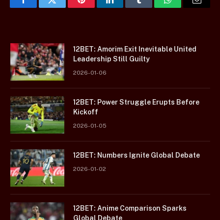
Facebook
Twitter
Pinterest
LinkedIn
Tumblr
WhatsApp
Email
12BET: Amorim Exit Inevitable United
Leadership Still Guilty
2026-01-06
12BET: Power Struggle Erupts Before
Kickoff
2026-01-05
12BET: Numbers Ignite Global Debate
2026-01-02
12BET: Anime Comparison Sparks
Global Debate