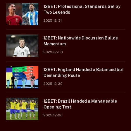
12BET: Professional Standards Set by
Two Legends
2025-12-31
12BET: Nationwide Discussion Builds
Momentum
2025-12-30
12BET: England Handed a Balanced but
Demanding Route
2025-12-29
12BET: Brazil Handed a Manageable
Opening Test
2025-12-26