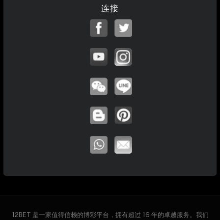
连接
12BET 是一家值得信赖的博彩平台，拥有超过 16 年的卓越服务。我们