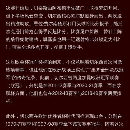
决赛开始后，贝蒂斯由阿布德率先破门，取得梦幻开局。
但下半场风云突变，切尔西核心帕尔默挺身而出，两次送
出精准助攻。恩佐·费尔南德斯利用头球将比分扳平，随后
杰克逊门前抢点得手反超比分。比赛尾声阶段，替补上阵
的桑乔兜射建功，凯塞多也用一记远射将比分锁定为4比
1，蓝军全场多点开花，彻底击溃对手。
这座欧会杯冠军奖杯的到来，不仅意味着切尔西首次问鼎
该项赛事，也让他们在欧洲战场上实现了“集齐全部欧战冠
军”的传奇纪录。此前，切尔西曾两度加冕欧洲冠军联赛
（欧冠），分别是在2011-12赛季与2020-21赛季；而在欧
联杯方面，他们也曾在2012-13赛季与2018-19赛季两度捧
杯。
此外，切尔西在欧洲优胜者杯时代同样表现出色，分别在
1970-71赛季和1997-98赛季拿下该项赛事冠军。随着这次