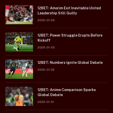
12BET: Amorim Exit Inevitable United
Leadership Still Guilty
2026-01-06
12BET: Power Struggle Erupts Before
Kickoff
2026-01-05
12BET: Numbers Ignite Global Debate
2026-01-02
12BET: Anime Comparison Sparks
Global Debate
2026-01-01