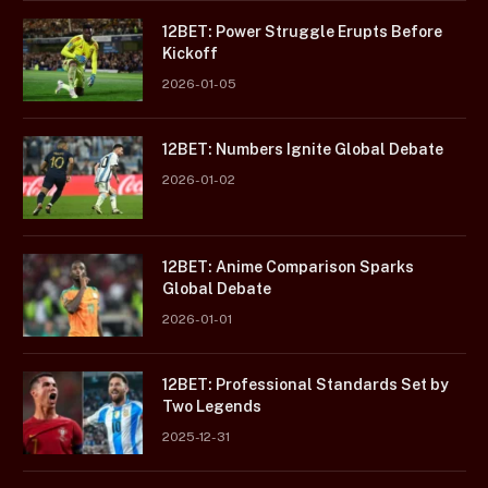
12BET: Power Struggle Erupts Before
Kickoff
2026-01-05
12BET: Numbers Ignite Global Debate
2026-01-02
12BET: Anime Comparison Sparks
Global Debate
2026-01-01
12BET: Professional Standards Set by
Two Legends
2025-12-31