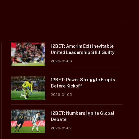
12BET: Amorim Exit Inevitable
United Leadership Still Guilty
2026-01-06
12BET: Power Struggle Erupts
Before Kickoff
2026-01-05
12BET: Numbers Ignite Global
Debate
2026-01-02