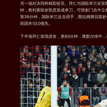
另一场对决同样精彩纷呈。拜仁与国际米兰在安
钟，奥利塞助攻凯恩形成单刀，可惜射门击中立
第38分钟，国际米兰反击得手，图拉姆脚后跟
助国米1比0领先。
下半场拜仁加强进攻，第85分钟，莱默尔传中