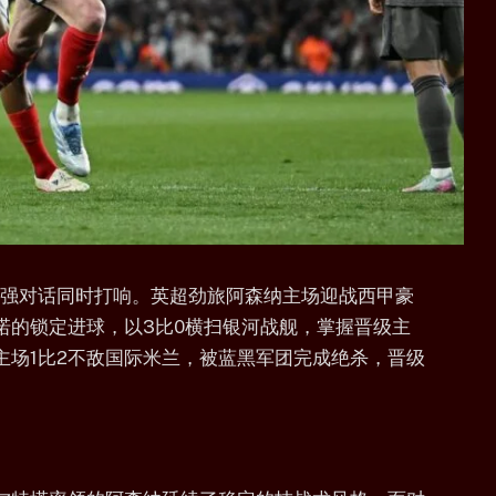
强强对话同时打响。英超劲旅阿森纳主场迎战西甲豪
诺的锁定进球，以3比0横扫银河战舰，掌握晋级主
主场1比2不敌国际米兰，被蓝黑军团完成绝杀，晋级