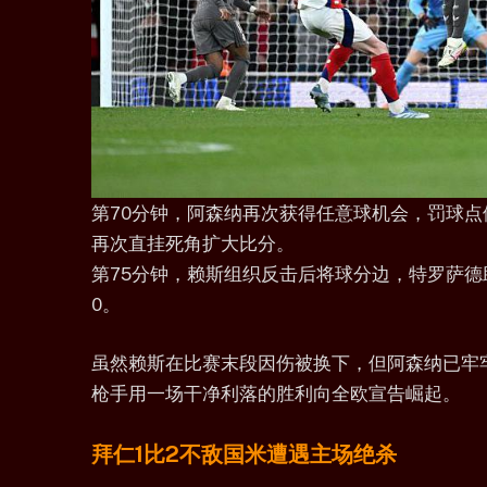
第70分钟，阿森纳再次获得任意球机会，罚球
再次直挂死角扩大比分。
第75分钟，赖斯组织反击后将球分边，特罗萨
0。
虽然赖斯在比赛末段因伤被换下，但阿森纳已牢
枪手用一场干净利落的胜利向全欧宣告崛起。
拜仁1比2不敌国米遭遇主场绝杀