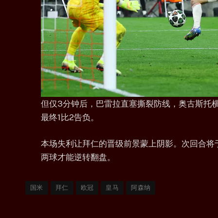
但仅3分钟后，巴雷拉直塞撕裂防线，奥古斯托
最终1比2告负。
本场失利让拜仁的晋级前景蒙上阴影。次回合将于
两球才能逆转翻盘。
国米
拜仁
欧冠
皇马
阿森纳