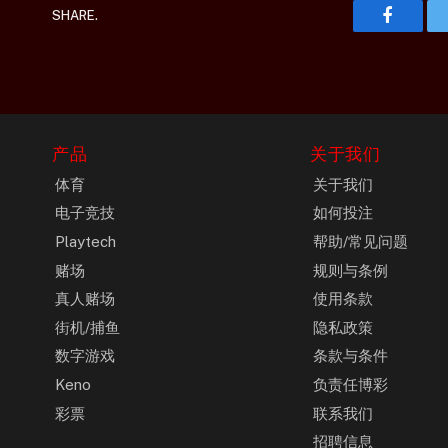
SHARE.
Faceboo
产品
关于我们
体育
关于我们
电子竞技
如何投注
Playtech
帮助/常见问题
赌场
规则与条例
真人赌场
使用条款
街机/捕鱼
隐私政策
数字游戏
条款与条件
Keno
负责任博彩
彩票
联系我们
招聘信息