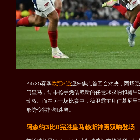
24/25赛季
欧冠8强
迎来焦点首回合对决，两场
门皇马，结果枪手凭借赖斯的任意球双响和梅里
动权。而在另一场比赛中，德甲霸主拜仁慕尼黑
形势变得扑朔迷离。
阿森纳3比0完胜皇马赖斯神勇双响登场