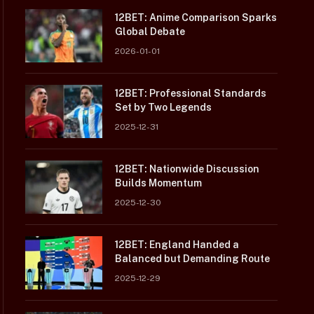
12BET: Anime Comparison Sparks
Global Debate
2026-01-01
12BET: Professional Standards
Set by Two Legends
2025-12-31
12BET: Nationwide Discussion
Builds Momentum
2025-12-30
12BET: England Handed a
Balanced but Demanding Route
2025-12-29