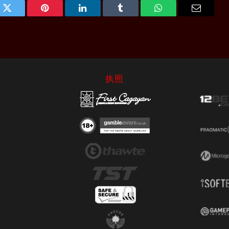
k
Twitter
Pinterest
LinkedIn
Tumblr
WhatsApp
Email
执照