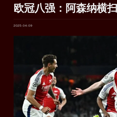
欧冠八强：阿森纳横
2025-04-09