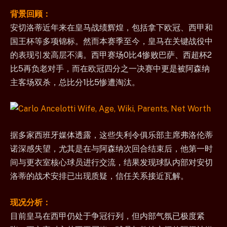
背景回顾：
安切洛蒂近年来在皇马战绩辉煌，包括拿下欧冠、西甲和
国王杯等多项锦标。然而本赛季至今，皇马在关键战役中
的表现引发高层不满。西甲赛场0比4惨败巴萨、西超杯2
比5再负老对手，而在欧冠四分之一决赛中更是被阿森纳
主客场双杀，总比分1比5惨遭淘汰。
据多家西班牙媒体透露，这些失利令俱乐部主席弗洛伦蒂
诺深感失望，尤其是在与阿森纳次回合结束后，他第一时
间与更衣室核心球员进行交流，结果发现球队内部对安切
洛蒂的战术安排已出现质疑，信任关系接近瓦解。
现况分析：
目前皇马在西甲仍处于争冠行列，但内部气氛已极度紧