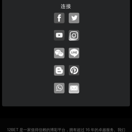
连接
12BET 是一家值得信赖的博彩平台，拥有超过 16 年的卓越服务。我们