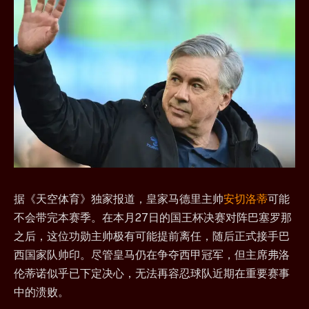
据《天空体育》独家报道，皇家马德里主帅
安切洛蒂
可能
不会带完本赛季。在本月27日的国王杯决赛对阵巴塞罗那
之后，这位功勋主帅极有可能提前离任，随后正式接手巴
西国家队帅印。尽管皇马仍在争夺西甲冠军，但主席弗洛
伦蒂诺似乎已下定决心，无法再容忍球队近期在重要赛事
中的溃败。