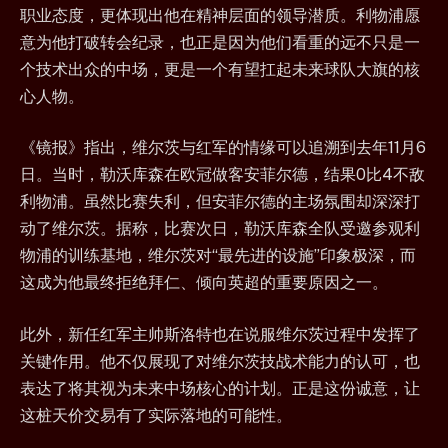
职业态度，更体现出他在精神层面的领导潜质。利物浦愿
意为他打破转会纪录，也正是因为他们看重的远不只是一
个技术出众的中场，更是一个有望扛起未来球队大旗的核
心人物。
《镜报》指出，维尔茨与红军的情缘可以追溯到去年11月6
日。当时，勒沃库森在欧冠做客安菲尔德，结果0比4不敌
利物浦。虽然比赛失利，但安菲尔德的主场氛围却深深打
动了维尔茨。据称，比赛次日，勒沃库森全队受邀参观利
物浦的训练基地，维尔茨对“最先进的设施”印象极深，而
这成为他最终拒绝拜仁、倾向英超的重要原因之一。
此外，新任红军主帅斯洛特也在说服维尔茨过程中发挥了
关键作用。他不仅展现了对维尔茨技战术能力的认可，也
表达了将其视为未来中场核心的计划。正是这份诚意，让
这桩天价交易有了实际落地的可能性。