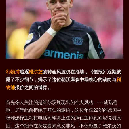
利物浦
追逐
维尔茨
的转会风波仍在持续，《镜报》近期披
露了不少细节，揭示了这位勒沃库森中场核心的动向与
利
物浦
报价之间的博弈。
首先令人关注的是维尔茨展现出的个人风格——成熟稳
重。尽管此前拒绝了拜仁的邀约，这位年仅22岁的德国中
场却选择主动打电话向即将上任的拜仁主帅孔帕尼说明原
因。这个细节在英媒看来意义非凡，不仅彰显了维尔茨的