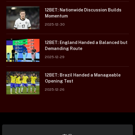
12BET: Nationwide Discussion Builds
Momentum
2025-12-30
12BET: England Handed a Balanced but
Demanding Route
2025-12-29
12BET: Brazil Handed a Manageable
Opening Test
2025-12-26