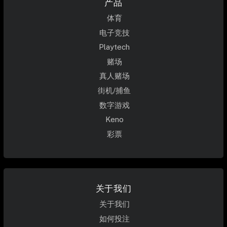
产品
体育
电子竞技
Playtech
赌场
真人赌场
街机/捕鱼
数字游戏
Keno
彩票
关于我们
关于我们
如何投注