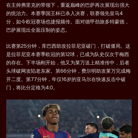
在主帅弗里克的带领下，重返巅峰的巴萨再次展现出强大
的统治力。本赛季国王杯已杀入决赛，联赛领先皇马4
分，如今欧冠赛场也捷报频传。面对德甲劲旅多特蒙德，
巴萨展现出全面压制的姿态。
比赛第25分钟，库巴西助攻拉菲尼亚破门，打破僵局。这
是拉菲尼亚本赛季欧冠的第12球，已成为队史仅次于梅西
的存在。下半场刚开始，他又为莱万送上精准传中，后者
头球破网攻陷老东家。第66分钟，费尔明助攻莱万完成梅
开二度。第77分钟，年仅16岁的亚马尔在快速反击中破
门，将比分定格为4:0。