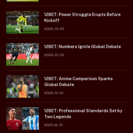
12BET: Power Struggle Erupts Before
Kickoff
2026-01-05
12BET: Numbers Ignite Global Debate
2026-01-02
12BET: Anime Comparison Sparks
Global Debate
2026-01-01
12BET: Professional Standards Set by
Two Legends
2025-12-31