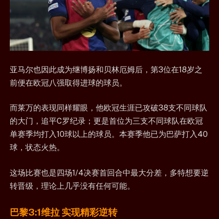
亚马尔也因此成为继博扬和贝林厄姆后，第3位在18岁之
前便在欧冠八强取得进球的球员。
而莱万的表现同样耀眼，他欧冠生涯已攻破38支不同球队
的大门，追平C罗纪录；更是首位为三支不同球队在欧冠
单赛季均打入10球以上的球员。本赛季他已为巴萨打入40
球，状态火热。
这场比赛也是四场1/4决赛首回合中最大分差，多特想要逆
转晋级，理论上几乎没有任何可能。
巴黎3:1维拉 实现精彩逆转