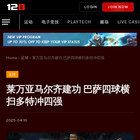
LOGIN
JOIN NOW
运动
电子竞技
PLAYTECH
赌场
LIVE CAS
Home
»
足球
»
莱万亚马尔齐建功 巴萨四球横扫多特冲四强
足球
莱万亚马尔齐建功 巴萨四球横
扫多特冲四强
2025-04-10