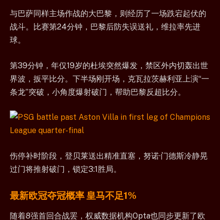
与巴萨同样主场作战的大巴黎，则经历了一场跌宕起伏的
战斗。比赛第24分钟，巴黎后防失误送礼，维拉率先进
球。
第39分钟，年仅19岁的杜埃突然爆发，禁区外内切轰出世
界波，扳平比分。下半场刚开场，克瓦拉茨赫利亚上演“一
条龙”突破，小角度爆射破门，帮助巴黎反超比分。
伤停补时阶段，登贝莱送出精准直塞，努诺·门德斯冷静晃
过门将推射破门，锁定3:1胜局。
最新欧冠夺冠概率 皇马不足1%
随着8强首回合战罢，权威数据机构Opta也同步更新了欧