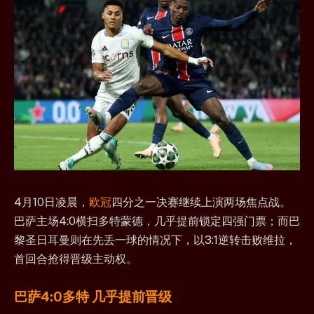
4月10日凌晨，
欧冠
四分之一决赛继续上演两场焦点战。
巴萨主场4:0横扫多特蒙德，几乎提前锁定四强门票；而巴
黎圣日耳曼则在先丢一球的情况下，以3:1逆转击败维拉，
首回合抢得晋级主动权。
巴萨4:0多特 几乎提前晋级