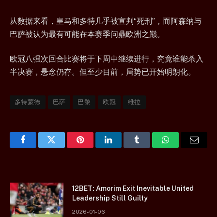
从数据来看，皇马和多特几乎被宣判“死刑”，而阿森纳与
巴萨被认为最有可能在本赛季问鼎欧洲之巅。
欧冠八强次回合比赛将于下周中继续进行，究竟谁能杀入
半决赛，悬念仍存。但至少目前，局势已开始明朗化。
多特蒙德
巴萨
巴黎
欧冠
维拉
Facebook
Twitter
Pinterest
LinkedIn
Tumblr
WhatsApp
Email
12BET: Amorim Exit Inevitable United
Leadership Still Guilty
2026-01-06