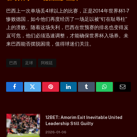
巴西上一次单场丢4球以上的比赛，正是2014年世界杯1-7
惨败德国，如今他们再度经历了一场足以被“钉在耻辱柱”
上的溃败。随着这场失利，巴西在世预赛的排名也变得岌
岌可危，他们必须迅速调整，才能确保世界杯入场券。未
来巴西能否摆脱困境，值得球迷们关注。
巴西
足球
阿根廷
Facebook
Twitter
Pinterest
LinkedIn
Tumblr
WhatsApp
Email
12BET: Amorim Exit Inevitable United
Leadership Still Guilty
2026-01-06