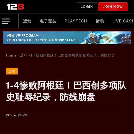
LOGIN
JOIN NOW
运动
电子竞技
PLAYTECH
赌场
LIVE CAS
Home
»
足球
»
1-4惨败阿根廷！巴西创多项队史耻辱纪录，防线崩盘
足球
1-4惨败阿根廷！巴西创多项队
史耻辱纪录，防线崩盘
2025-03-26