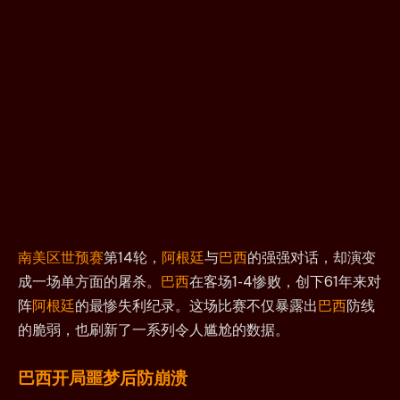
南美区世预赛
第14轮，
阿根廷
与
巴西
的强强对话，却演变
成一场单方面的屠杀。
巴西
在客场1-4惨败，创下61年来对
阵
阿根廷
的最惨失利纪录。这场比赛不仅暴露出
巴西
防线
的脆弱，也刷新了一系列令人尴尬的数据。
巴西开局噩梦后防崩溃