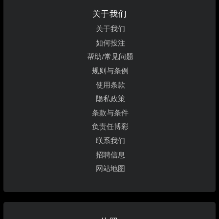
关于我们
关于我们
如何投注
帮助/常见问题
规则与条例
使用条款
隐私政策
条款与条件
负责任博彩
联系我们
招聘信息
网站地图