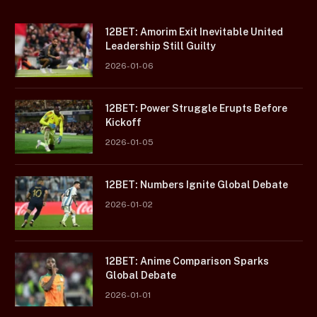
12BET: Amorim Exit Inevitable United
Leadership Still Guilty
2026-01-06
12BET: Power Struggle Erupts Before
Kickoff
2026-01-05
12BET: Numbers Ignite Global Debate
2026-01-02
12BET: Anime Comparison Sparks
Global Debate
2026-01-01