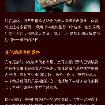
尽管如此，贝蒂斯也承认转会的最大阻碍来自资金。体育
总监法哈多强调：“我可以向教练推荐10个名字，但如果我
们支付不起，那就毫无意义。”因此，租借加分期买断成为
他们唯一可行的路径。
其他追求者的落空
安东尼的能力在欧洲仍有市场。土耳其豪门费内巴切以及
沙特多支俱乐部都表达过兴趣，尤其是穆里尼奥执掌的费
内巴切，愿意支付4500万欧元报价。然而，安东尼本人
从未动摇过回归贝蒂斯的决心，他拒绝了与穆帅合作的机
会，坚持与佩莱格里尼再续前缘。
这一态度让贝蒂斯成为唯一的现实选择，也在一定程度上