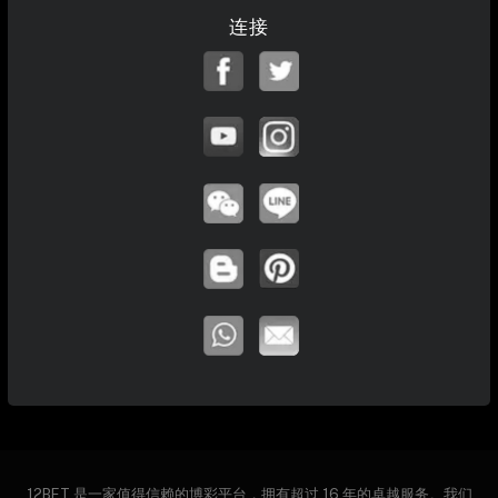
连接
12BET 是一家值得信赖的博彩平台，拥有超过 16 年的卓越服务。我们