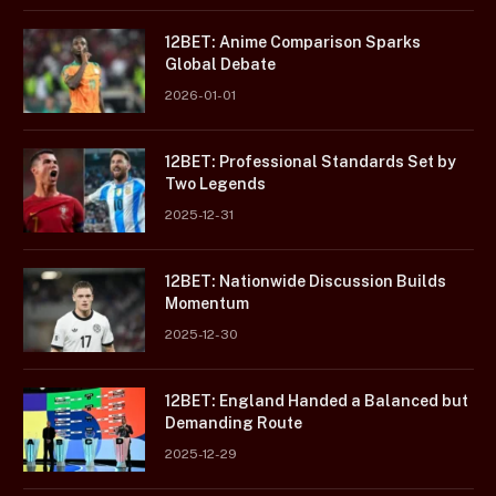
12BET: Anime Comparison Sparks
Global Debate
2026-01-01
12BET: Professional Standards Set by
Two Legends
2025-12-31
12BET: Nationwide Discussion Builds
Momentum
2025-12-30
12BET: England Handed a Balanced but
Demanding Route
2025-12-29