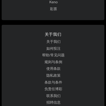
Keno
彩票
关于我们
关于我们
如何投注
帮助/常见问题
规则与条例
使用条款
隐私政策
条款与条件
负责任博彩
联系我们
招聘信息