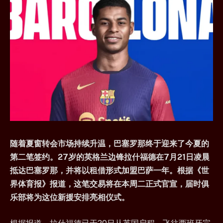
随着夏窗转会市场持续升温，巴塞罗那终于迎来了今夏的
第二笔签约。27岁的英格兰边锋拉什福德在7月21日凌晨
抵达巴塞罗那，并将以租借形式加盟巴萨一年。根据《世
界体育报》报道，这笔交易将在本周二正式官宣，届时俱
乐部将为这位新援安排亮相仪式。