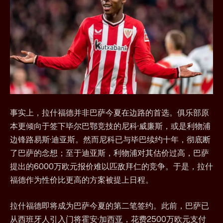
事实上，拉什福德并非巴萨今夏在边路的首选。俱乐部原
本更倾向于签下毕尔巴鄂竞技的尼科·威廉斯，或是利物浦
边锋路易斯·迪亚斯。然而尼科已与毕巴续约十年，彻底断
了巴萨的念想；至于迪亚斯，利物浦对其估价过高，巴萨
提出的6000万欧元报价难以匹敌拜仁的竞争。于是，拉什
福德作为性价比更高的方案被提上日程。
拉什福德即将成为巴萨今夏的第二笔签约。此前，巴萨已
从西班牙人引入门将霍安·加西亚，花费2500万欧元支付