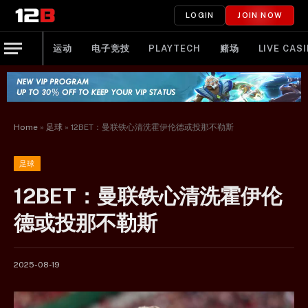
LOGIN
JOIN NOW
运动
电子竞技
PLAYTECH
赌场
LIVE CAS
Home
»
足球
»
12BET：曼联铁心清洗霍伊伦德或投那不勒斯
足球
12BET：曼联铁心清洗霍伊伦
德或投那不勒斯
2025-08-19