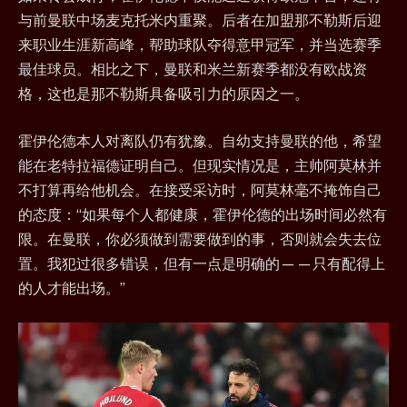
与前曼联中场麦克托米内重聚。后者在加盟那不勒斯后迎
来职业生涯新高峰，帮助球队夺得意甲冠军，并当选赛季
最佳球员。相比之下，曼联和米兰新赛季都没有欧战资
格，这也是那不勒斯具备吸引力的原因之一。
霍伊伦德本人对离队仍有犹豫。自幼支持曼联的他，希望
能在老特拉福德证明自己。但现实情况是，主帅阿莫林并
不打算再给他机会。在接受采访时，阿莫林毫不掩饰自己
的态度：“如果每个人都健康，霍伊伦德的出场时间必然有
限。在曼联，你必须做到需要做到的事，否则就会失去位
置。我犯过很多错误，但有一点是明确的——只有配得上
的人才能出场。”