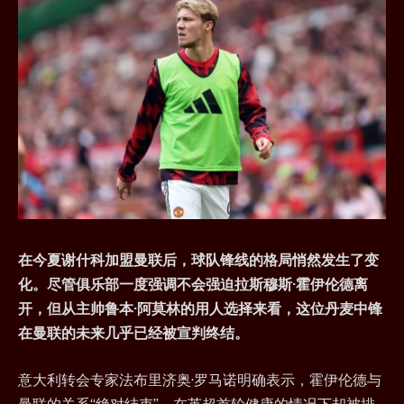
在今夏谢什科加盟曼联后，球队锋线的格局悄然发生了变
化。尽管俱乐部一度强调不会强迫拉斯穆斯·霍伊伦德离
开，但从主帅鲁本·阿莫林的用人选择来看，这位丹麦中锋
在曼联的未来几乎已经被宣判终结。
意大利转会专家法布里济奥·罗马诺明确表示，霍伊伦德与