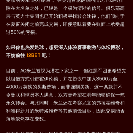
曼联的关系“绝对结束”。在英超首轮健康的情况下却被排
除在大名单之外，已经是一个极为清晰的信号。俱乐部高
层与英力士集团也已开始积极寻找转会途径，他们倾向于
在夏窗关闭之前完成交易，即便意味着要在账面上承受超
过50%的亏损。
如果你也热爱足球，想更深入体验赛事刺激与体坛博彩，
不妨前往
12BET
吧！
目前，AC米兰被视为潜在下家之一，但红黑军团更希望先
以租借方式引进霍伊伦德，并在协议中加入3500万至
4000万英镑的买断选项，而非强制买断。这一条款并不
令曼联和球员本人满意，双方更希望在明年能够确保一笔
永久转会。与此同时，米兰还在考察尤文的弗拉霍维奇和
利雅得新月的米特洛维奇等其他前锋目标，因此交易能否
落地依然存在变数。