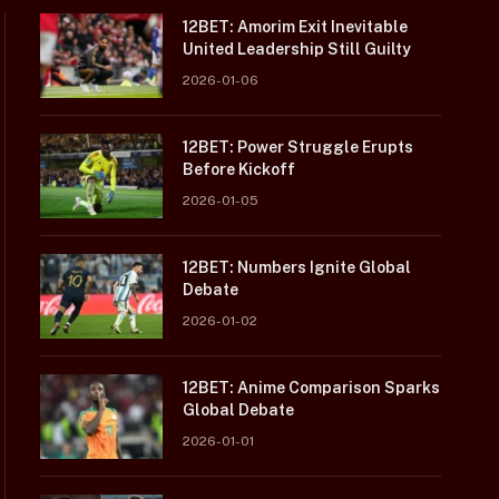
12BET: Amorim Exit Inevitable
United Leadership Still Guilty
2026-01-06
12BET: Power Struggle Erupts
Before Kickoff
2026-01-05
12BET: Numbers Ignite Global
Debate
2026-01-02
12BET: Anime Comparison Sparks
Global Debate
2026-01-01