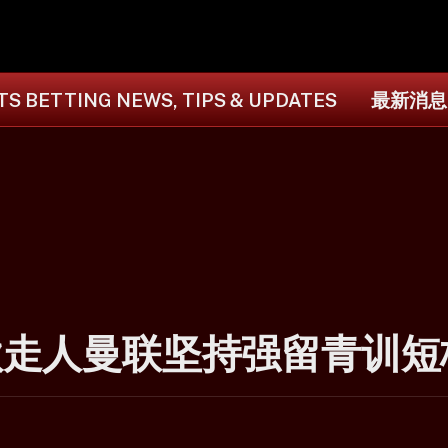
S BETTING NEWS, TIPS & UPDATES
最新消息
落欲走人曼联坚持强留青训