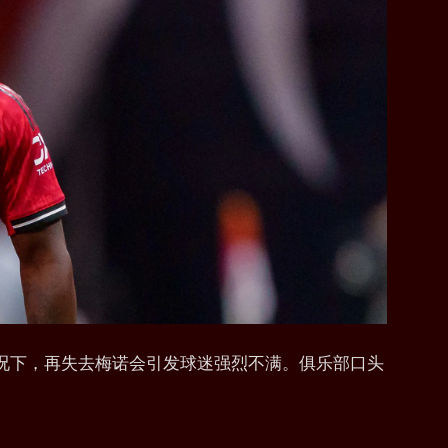
况下，再失去梅诺会引发球迷强烈不满。俱乐部口头