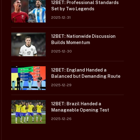
12BET: Professional Standards
Set by Two Legends
2025-12-31
12BET: Nationwide Discussion
Builds Momentum
2025-12-30
12BET: England Handed a
Balanced but Demanding Route
2025-12-29
12BET: Brazil Handed a
Manageable Opening Test
2025-12-26