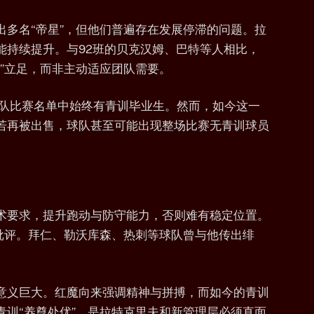
多名“帝星”，但他们普遍存在发展停滞的问题。拉
能持续提升。与92班的贝克汉姆、巴特等人相比，
”立足，而非主动适应团队需要。
球队比赛名单中始终有青训毕业生。然而，如今这一
若再被出售，球队甚至可能出现整场比赛无青训球员
术要求，提升跑动与防守能力，否则难有稳定位置。
批评。拜仁、勒沃库森、热刺等球队曾与他传出绯
意义巨大。红魔向来强调精神与拼搏，而如今的青训
训“养尊处优”，是拉特克里夫和新管理层必须直面