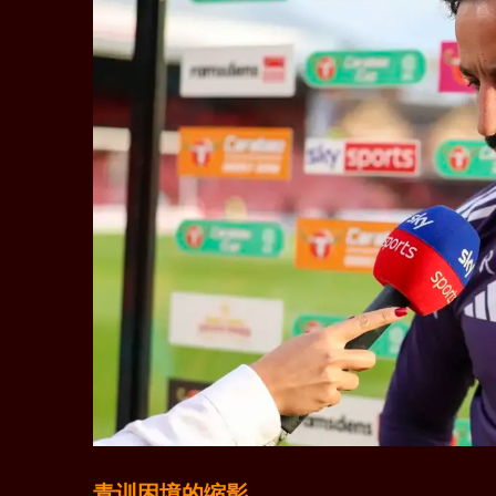
青训困境的缩影