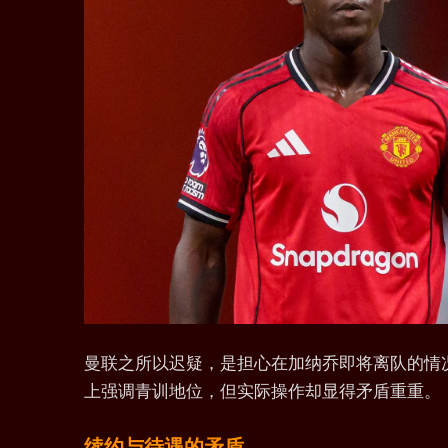
曼联之所以迟疑，是担心在加纳乔即将离队的情
上强调青训地位，但实际操作却显得矛盾重重。
续约与待遇的矛盾