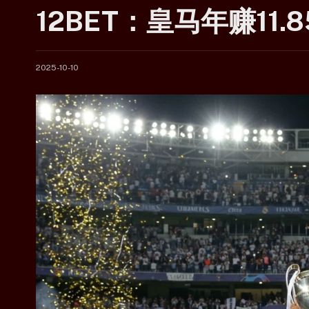
12BET：皇马年赚11
2025-10-10