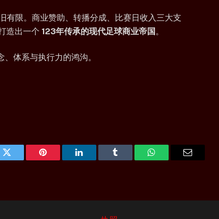
依旧有限。商业赞助、转播分成、比赛日收入三大支
已打造出一个
123年传承的现代足球商业帝国
。
念、体系与执行力的鸿沟。
k
Twitter
Pinterest
LinkedIn
Tumblr
WhatsApp
Email