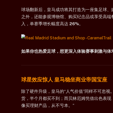
球场翻新后，皇马成功将其打造为一座集足球、
之外，还能参观博物馆、购买纪念品或享受高端
入，单赛季增长幅度高达
26%
。
如果你也热爱足球，想更深入体验赛事刺激与体
球星效应惊人 皇马稳坐商业帝国宝座
除了硬件升级，皇马的“人气价值”同样不可忽视
货，半个月都买不到；而贝林厄姆凭借出色表现，
像买理财产品，从不亏本。”