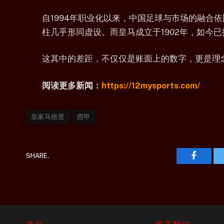
自1994年职业化以来，中国足球与市场的融合
柱几乎形同虚设。而皇马成立于1902年，如今
这其中的差距，不仅仅是账面上的数字，更是理
阅读更多新闻：
https://12mysports.com/
皇家马德里
西甲
SHARE.
Faceboo