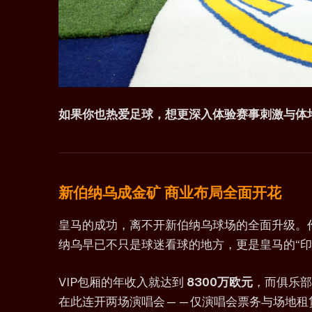
如果你也热爱足球，想更深入体验赛事刺激与体
新伯纳乌成金矿 商业布局全面开花
皇马的成功，离不开新伯纳乌球场的全面升级。作
纳乌早已不只是球迷看球的地方，更是皇马的“印
VIP包厢的年收入就达到
8300万欧元
，而俱乐部
在此连开两场演唱会——仅演唱会票务与场地租