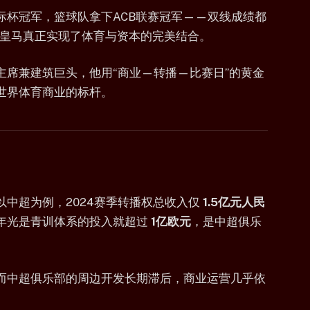
际杯冠军，篮球队拿下ACB联赛冠军——双线成绩都
，皇马真正实现了体育与资本的完美结合。
主席兼建筑巨头，他用“商业—转播—比赛日”的黄金
世界体育商业的标杆。
中超为例，2024赛季转播权总收入仅
1.5亿元人民
年光是青训体系的投入就超过
1亿欧元
，是中超俱乐
而中超俱乐部的周边开发长期滞后，商业运营几乎依