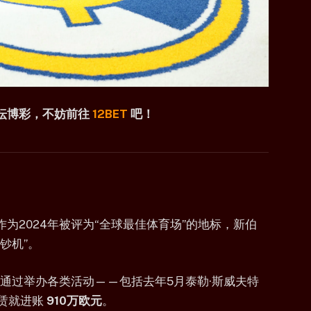
坛博彩，不妨前往
12BET
吧！
为2024年被评为“全球最佳体育场”的地标，新伯
钞机”。
通过举办各类活动——包括去年5月泰勒·斯威夫特
赁就进账
910万欧元
。