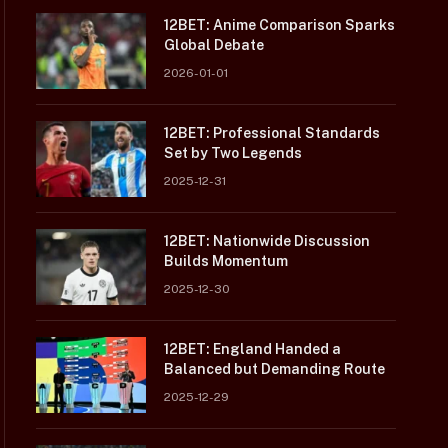
12BET: Anime Comparison Sparks
Global Debate
2026-01-01
12BET: Professional Standards
Set by Two Legends
2025-12-31
12BET: Nationwide Discussion
Builds Momentum
2025-12-30
12BET: England Handed a
Balanced but Demanding Route
2025-12-29