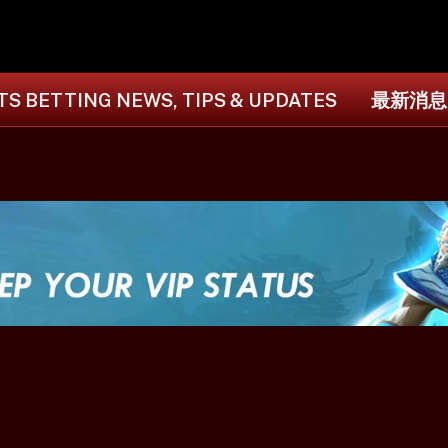
S BETTING NEWS, TIPS & UPDATES
最新消息