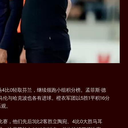
4比0轻取芬兰，继续领跑小组积分榜。孟菲斯·德
伦与哈克波也各有进球。橙衣军团以5胜1平积16分
乐观。
赛，他们先后3比2客胜立陶宛、4比0大胜马耳