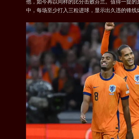
他，如今再以同样的比分击败芬兰。值得一提的是
中，每场至少打入三粒进球，显示出久违的锋线