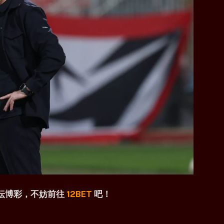
坛博彩，不妨前往
12BET
吧！