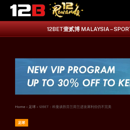
12BET壹贰博 MALAYSIA – SPORT
Home
»
足球
»
12BET：科曼谈胜芬兰荷兰进攻犀利但仍不完美
足球