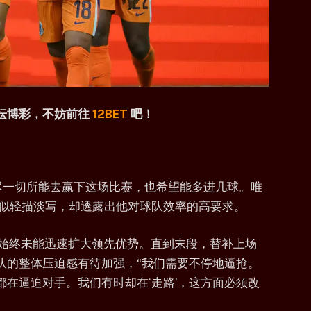
坛博彩，不妨前往
12BET
吧！
尽一切所能去赢下这场比赛，也希望能多进几球。唯
看似轻描淡写，却透露出他对球队效率的高要求。
但始终未能迅速扩大领先优势。直到末段，替补上场
队的整体压迫感有待加强，“我们需要不停地逼抢。
在逼迫对手。我们有时却在‘走路’，这方面必须改