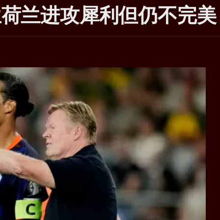
芬兰荷兰进攻犀利但仍不完美