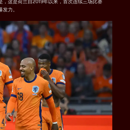
，这是荷兰自2019年以来，首次连续三场比赛
爆发力。