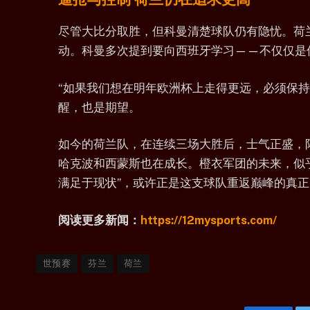
尽管大比分取胜，但科曼清楚球队仍有隐忧。荷
动。科曼多次提到要向西班牙学习——不仅仅是
“如果我们想在明年欧洲杯上走得更远，必须保持
醒，也是期望。
如今的荷兰队，在连续三场大胜后，士气正盛，
哈克波和西蒙斯也在成长。橙衣军团的未来，似
满足于现状”，或许正是这支球队重返巅峰的真
阅读更多新闻：
https://12mysports.com/
世预赛
芬兰
荷兰