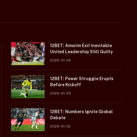
12BET: Amorim Exit Inevitable
United Leadership Still Guilty
2026-01-06
12BET: Power Struggle Erupts
Before Kickoff
2026-01-05
12BET: Numbers Ignite Global
Debate
2026-01-02