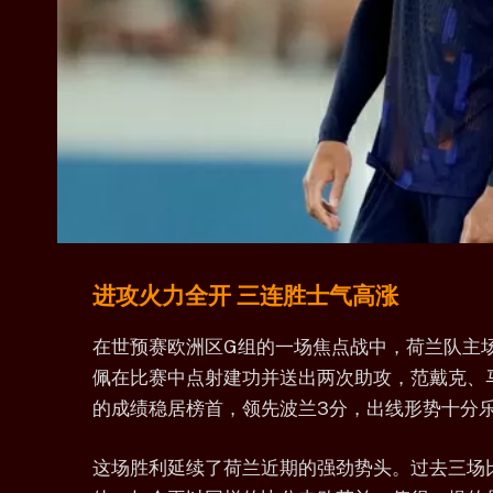
进攻火力全开 三连胜士气高涨
在世预赛欧洲区G组的一场焦点战中，荷兰队主场
佩在比赛中点射建功并送出两次助攻，范戴克、马
的成绩稳居榜首，领先波兰3分，出线形势十分
这场胜利延续了荷兰近期的强劲势头。过去三场比