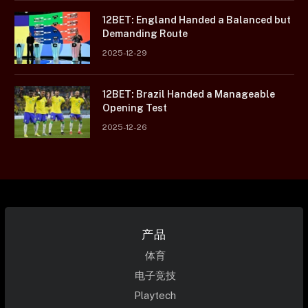
12BET: England Handed a Balanced but
Demanding Route
2025-12-29
12BET: Brazil Handed a Manageable
Opening Test
2025-12-26
产品
体育
电子竞技
Playtech