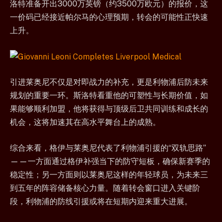
洛特准备开出3000万英镑（约3500万欧元）的报价，这
一价码已经接近帕尔马的心理预期，转会的可能性正快速
上升。
引进莱奥尼不仅是对即战力的补充，更是利物浦后防未来
规划的重要一环。斯洛特看重他的可塑性与长期价值，如
果能够顺利加盟，他将获得与顶级后卫共同训练和成长的
机会，这将加速其在高水平舞台上的成熟。
综合来看，格伊与莱奥尼代表了利物浦引援的“双轨思路”
——一方面通过格伊补强当下的防守短板，确保新赛季的
稳定性；另一方面则以莱奥尼这样的年轻球员，为未来三
到五年的阵容储备核心力量。随着转会窗口进入关键阶
段，利物浦的防线引援或将在短期内迎来重大进展。