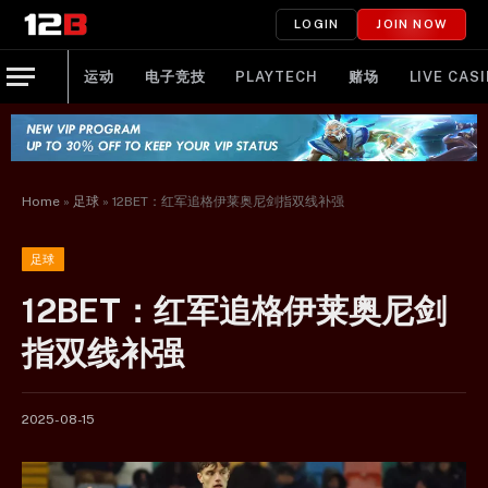
LOGIN
JOIN NOW
运动
电子竞技
PLAYTECH
赌场
LIVE CAS
Home
»
足球
»
12BET：红军追格伊莱奥尼剑指双线补强
足球
12BET：红军追格伊莱奥尼剑
指双线补强
2025-08-15