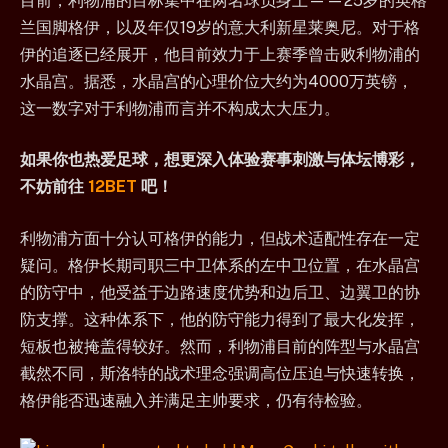
目前，利物浦的目标集中在两名球员身上——25岁的英格
兰国脚格伊，以及年仅19岁的意大利新星莱奥尼。对于格
伊的追逐已经展开，他目前效力于上赛季曾击败利物浦的
水晶宫。据悉，水晶宫的心理价位大约为4000万英镑，
这一数字对于利物浦而言并不构成太大压力。
如果你也热爱足球，想更深入体验赛事刺激与体坛博彩，
不妨前往
12BET
吧！
利物浦方面十分认可格伊的能力，但战术适配性存在一定
疑问。格伊长期司职三中卫体系的左中卫位置，在水晶宫
的防守中，他受益于边路速度优势和边后卫、边翼卫的协
防支撑。这种体系下，他的防守能力得到了最大化发挥，
短板也被掩盖得较好。然而，利物浦目前的阵型与水晶宫
截然不同，斯洛特的战术理念强调高位压迫与快速转换，
格伊能否迅速融入并满足主帅要求，仍有待检验。