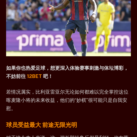
如果你也热爱足球，想更深入体验赛事刺激与体坛博彩，
不妨前往
12BET
吧！
若情况属实，比利亚雷亚尔无论如何都难以完全掌控这位
喀麦隆小将的未来收益，他们的“妙棋”很可能只是自我安
慰。
球员受益最大 前途无限光明