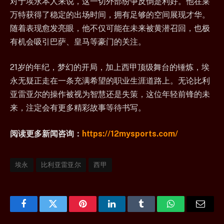
对于埃永本人来说，这一切外部纷争反倒是利好。他在莱
万特获得了稳定的出场时间，拥有足够的空间展现才华。
随着表现愈发亮眼，他不仅可能在未来被黄潜召回，也极
有机会吸引巴萨、皇马等豪门的关注。
21岁的年纪，梦幻的开局，加上西甲顶级舞台的锤炼，埃
永无疑正走在一条充满希望的职业生涯道路上。无论比利
亚雷亚尔的操作被视为智慧还是失策，这位年轻前锋的未
来，注定会有更多精彩故事等待书写。
阅读更多新闻咨询：
https://12mysports.com/
埃永
比利亚雷亚尔
西甲
Facebook
Twitter
Pinterest
LinkedIn
Tumblr
WhatsApp
Email