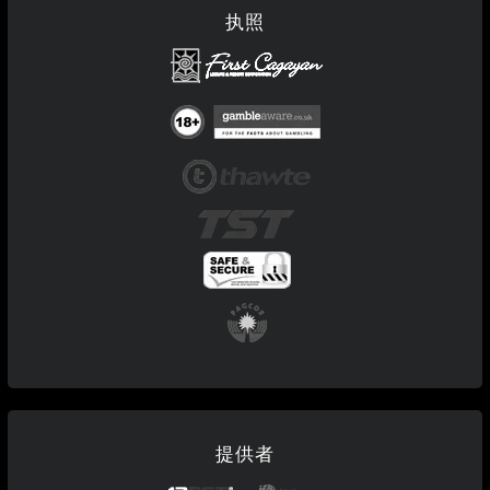
执照
提供者