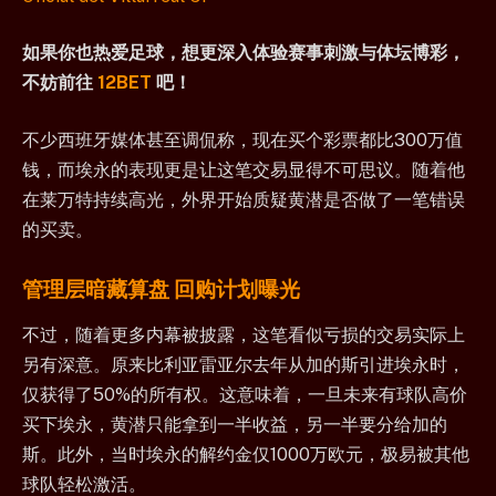
如果你也热爱足球，想更深入体验赛事刺激与体坛博彩，
不妨前往
12BET
吧！
不少西班牙媒体甚至调侃称，现在买个彩票都比300万值
钱，而埃永的表现更是让这笔交易显得不可思议。随着他
在莱万特持续高光，外界开始质疑黄潜是否做了一笔错误
的买卖。
管理层暗藏算盘 回购计划曝光
不过，随着更多内幕被披露，这笔看似亏损的交易实际上
另有深意。原来比利亚雷亚尔去年从加的斯引进埃永时，
仅获得了50%的所有权。这意味着，一旦未来有球队高价
买下埃永，黄潜只能拿到一半收益，另一半要分给加的
斯。此外，当时埃永的解约金仅1000万欧元，极易被其他
球队轻松激活。