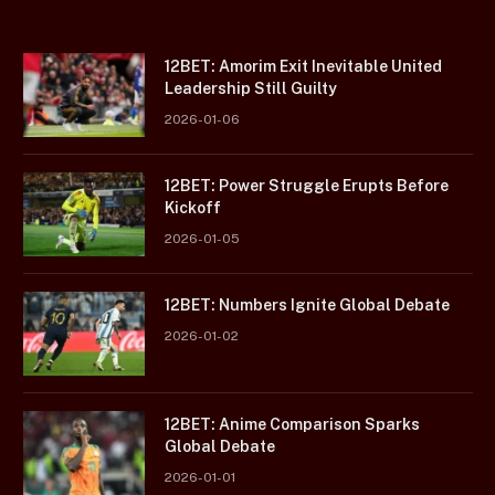
12BET: Amorim Exit Inevitable United
Leadership Still Guilty
2026-01-06
12BET: Power Struggle Erupts Before
Kickoff
2026-01-05
12BET: Numbers Ignite Global Debate
2026-01-02
12BET: Anime Comparison Sparks
Global Debate
2026-01-01