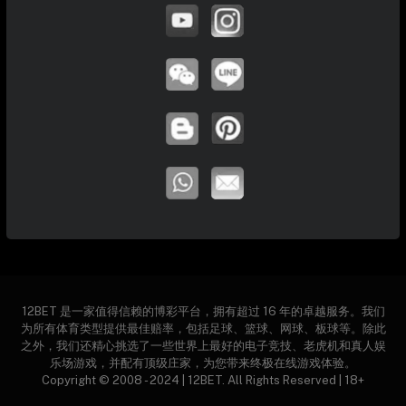
12BET 是一家值得信赖的博彩平台，拥有超过 16 年的卓越服务。我们
为所有体育类型提供最佳赔率，包括足球、篮球、网球、板球等。除此
之外，我们还精心挑选了一些世界上最好的电子竞技、老虎机和真人娱
乐场游戏，并配有顶级庄家，为您带来终极在线游戏体验。
Copyright © 2008 - 2024 | 12BET. All Rights Reserved | 18+