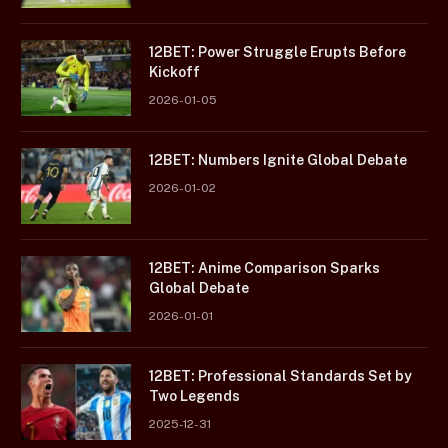
12BET: Power Struggle Erupts Before
Kickoff
2026-01-05
12BET: Numbers Ignite Global Debate
2026-01-02
12BET: Anime Comparison Sparks
Global Debate
2026-01-01
12BET: Professional Standards Set by
Two Legends
2025-12-31