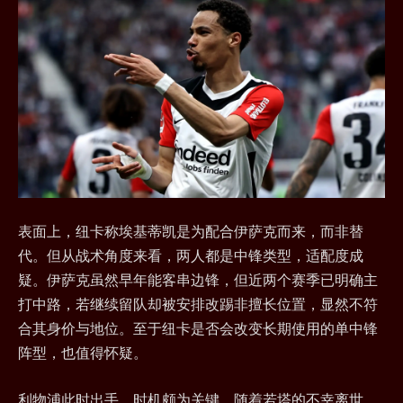
表面上，纽卡称埃基蒂凯是为配合伊萨克而来，而非替
代。但从战术角度来看，两人都是中锋类型，适配度成
疑。伊萨克虽然早年能客串边锋，但近两个赛季已明确主
打中路，若继续留队却被安排改踢非擅长位置，显然不符
合其身价与地位。至于纽卡是否会改变长期使用的单中锋
阵型，也值得怀疑。
利物浦此时出手，时机颇为关键。随着若塔的不幸离世，