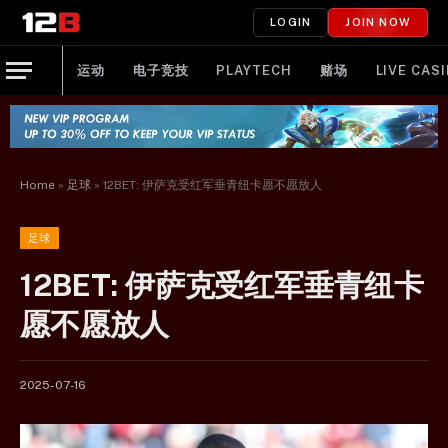
LOGIN
JOIN NOW
运动
电子竞技
PLAYTECH
赌场
LIVE CAS
Home
»
足球
»
12BET: 伊萨克受红军垂青纽卡愿不愿放人
足球
12BET: 伊萨克受红军垂青纽卡
愿不愿放人
2025-07-16